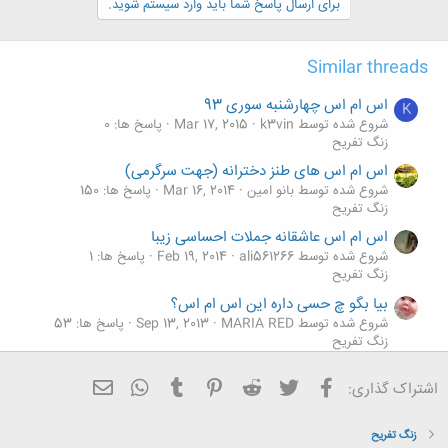
برای ارسال پاسخ شما باید وارد سیستم شوید.
Similar threads
اس ام اس چهارشنبه سوری 93
K
شروع شده توسط k3vin
Mar 17, 2015
پاسخ ها: 0
زنگ تفريح
اس ام اس های طنز دخترانه (جهت سرگرمی)
شروع شده توسط بانو امین
Mar 16, 2014
پاسخ ها: 150
زنگ تفريح
اس ام اس عاشقانه جملات احساسی زیبا
شروع شده توسط ali561266
Feb 19, 2014
پاسخ ها: 1
زنگ تفريح
بیا بگو چ حسی داره این اس ام اس؟
شروع شده توسط MARIA RED
Sep 13, 2013
پاسخ ها: 53
زنگ تفريح
اگه نفر قبلیت نصف شبی اس ام اس سرکاری بده بیدارت
فیسبوک
تویتر
Reddit
Pinterest
Tumblr
ایمیل
WhatsApp
اشتراک گذاری:
کنه...چی کار می کنی؟؟
شروع شده توسط سهراب1991
Aug 29, 2013
پاسخ ها: 10
زنگ تفريح
زنگ تفريح