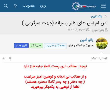
ورود
عضویت
زنگ تفريح
اس ام اس های طنز پسرانه (جهت سرگرمی )
ش
ت
بانو امین
Mar 16, 2014
ر
ا
و
ر
بانو امین
ع
ی
مدیر تالار اسلام و قرآن
عضو کادر مدیریت
مدیر تالار
کاربر ممتاز
ک
خ
ن
ش
ن
ر
#1
Mar 16, 2014
د
و
ه
ع
توجه : مطالب این پست کاملا جنبه طنز دارد
م
و
و از مطالب بی ادبانه و توهین آمیز مبراست
ض
( چه دختر و چه پسر کاملا محترم هستند)
و
لطفا از توهین به یکدیگر بپرهیزید
ع
اس ام اس جوک پسرانه ، طنز پسرانه ، جوک و اس ام اس ،