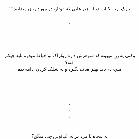
radsms.com
مردان
نازک ترین کتاب دنیا : چیز هایی که
در مورد زنان میدانند
!!!
.
.
.
اس ام اس جوک پسرانه ، طنز پسرانه ، جوک و اس ام اس ،
radsms.com
زن
وقتی یه
میبینه که شوهرش داره زیکزاک تو حیاط میدوه باید چیکار
کنه؟
هیچی ، باید بهتر هدف بگیره و به شلیک کردن ادامه بده
.
.
.
اس ام اس جوک پسرانه ، طنز پسرانه ، جوک و اس ام اس ،
radsms.com
اقیانوس
به پنجاه تا مرد در ته
چی میگن؟