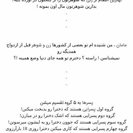
بهترین
زنی
بذارین شوهرتون مال اون بمونه !
.
.
.
اس ام اس جوک پسرانه ، طنز پسرانه ، جوک و اس ام اس ،
radsms.com
مامان
زن و شوهر
، من شنیده ام تو بعضی از کشورها
قبل از ازدواج
همدیگه رو
نمیشناسن ! راسته ؟ دخترم تو همه جای دنیا وضع همینه !؟
.
.
.
اس ام اس جوک پسرانه ، طنز پسرانه ، جوک و اس ام اس ،
radsms.com
پسرها
به 5 گروه تقسیم میشن​
پسرایی
‌گروه اول
هستند که دخترا رو بدبخت میکنن!
گروه دوم پسرایی هستند که اشک دخترا رو در میارن!
گروه سوم پسرایی هستند که جوون دخترا رو به لبشون میرسونن!
گروه چهارم پسرایی هستند که کاری میکنن دخترا روزی 18 بار‌آرزوی