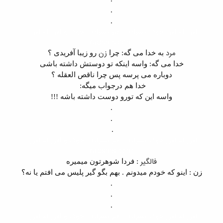
.
.
اس ام اس جوک پسرانه ، طنز پسرانه ، جوک و اس ام اس ،
radsms.com
مرد
زن
به خدا می گه: چرا
رو زیبا آفریدی ؟
خدا می گه: واسه اینکه تو دوستش داشته باشی
دوباره می پرسه پس چرا ناقص العقله ؟
خدا هم درجواب میگه:
واسه این که تورو دوست داشته باشه
!!!
.
.
.
اس ام اس جوک پسرانه ، طنز پسرانه ، جوک و اس ام اس ،
radsms.com
فالگیر
: فردا شوهرتون میمیره
زن : اینو که خودم میدونم . بهم بگو گیر پلیس می افتم یا نه؟
.
.
.
اس ام اس جوک پسرانه ، طنز پسرانه ، جوک و اس ام اس ،