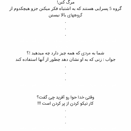
مرگ کنن!
گروه 5 پسرایی هستند که به اشتباه فکر میکنن جزو هیچکدوم از
گروههای
بالا نیستن
.
.
.
اس ام اس جوک پسرانه ، طنز پسرانه ، جوک و اس ام اس ،
radsms.com
مردی
شما به
که همه چیز دارد چه میدهید !؟
جواب : زنی که به او نشان دهد چطور از آنها استفاده کند
.
.
.
اس ام اس جوک پسرانه ، طنز پسرانه ، جوک و اس ام اس ،
radsms.com
وقتی
خدا
حوا رو آفرید چی گفت؟​
کار نیکو کردن از پر کردن است !!!​
.​
.​
.​
اس ام اس جوک پسرانه ، طنز پسرانه ، جوک و اس ام اس ،