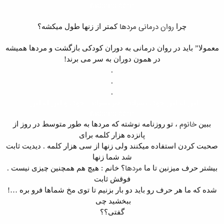
radsms.com
روان درمانی
مردها
چرا
کمتر از زنها طول میکشه؟
معمولا” باید در روان درمانی به دوران کودکی بازگشت و مردها همیشه
در همون دوران به سر می برند!
.
.
.
اس ام اس جوک پسرانه ، طنز پسرانه ، جوک و اس ام اس ،
radsms.com
خانوم
ببین
، تو روزنامه نوشته که مردها به طور متوسط در روز از
پانزده هزار کلمه برای
صحبت کردن استفاده میکنند ولی زنها از سی هزار کلمه . دیدیت ثابت
شد شما زنها
مردها
بیشتر حرف میزنین تا ما
؟ خانم : هیچ هم همچنین چیزی نیست .
فوقش ثابت
شده که ما هر حرف رو باید دو بار بزنیم تا توی مخ شماها فرو بره …!
ببخشید چی
گفتی؟؟
.