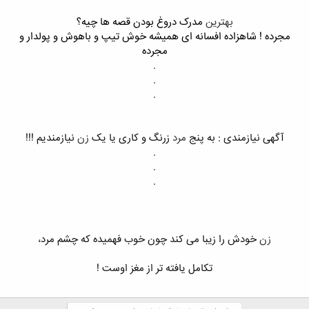
radsms.com
بهترین
مدرک دروغ بودن قصه ها چیه؟
مجرده ! شاهزاده افسانه ای همیشه خوش تیپ و باهوش و پولدار و
مجرده
.​
.​
.​
اس ام اس جوک پسرانه ، طنز پسرانه ، جوک و اس ام اس ،
radsms.com
آگهی نیازمندی : به پنج
مرد
زرنگ و کاری یا یک
زن
نیازمندیم !!!​
.​
.​
.​
اس ام اس جوک پسرانه ، طنز پسرانه ، جوک و اس ام اس ،
radsms.com
زن
خودش را زیبا می کند چون خوب فهمیده که چشم مرد،
تکامل یافته تر از مغز اوست !