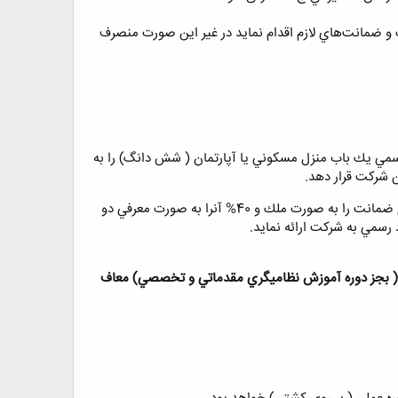
، حداكثر ظرف مدت 20 روز نسبت به سپردن تعهدات و ضمانت‌هاي لازم اقدام نمايد در غير اين صورت منصرف
جراي تعهدات ، سند رسمي يك باب منزل مسكوني يا آپارتمان ( شش دانگ) را به
در صورتي كه ارزش قابل تعهد ملك مذكور به اندازه سقف مورد نياز تعهد نباشد ، دانشجو ميتواند 60% مبلغ ضمانت را به صورت ملك و 40% آنرا به صورت معرفي دو
رسمي به شركت ارائه نمايد.
ز انجام خدمت نظام وظيفه ( بجز دوره آموزش نظاميگري مقدماتي و تخصصي) معاف