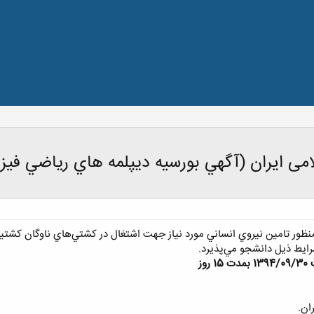
ی ایران (آگهي بورسيه ديپلمه هاي‌ رياضي فيز
ظور تامين نيروي انساني مورد نياز جهت اشتغال در كشتي‌هاي ناوگان كشتيراني
رايط ذيل دانشجو مي‌پذيرد.