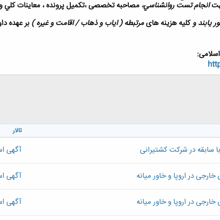
جهت انجام تست روانشناسي،
مصاحبه تخصصی ،تکميل پرونده ، معاينات کلي و مرا
ر يابند و
کليه هزينه های
مرتبطه ( اياب و ذهاب / اقامت و غيره )
بر عهده دا
سلامی:
htt
تالار
 سابقه در شرکت کشتیرانی
آگهی اس
ارجی در اروپا و خاور میانه
آگهی اس
ارجی در اروپا و خاور میانه
آگهی اس