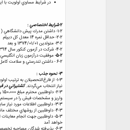
در شرايط مساوي اولويت با ايث
2-
شرايط اختصاصي
:
1-2- داشتن مدرك پيش دانشگاهي ( پايان تحصيلات كامل دبيرستاني) در رشته رياضي فيزيك به تاييد مراجع ذيصلاح.
2-2- حداقل نمره 14 معدل كل ديپلم
3-2- متولدين 1374/01/01 و بعد
4-2- شركت در آزمون كنكور سال 1394 (نمره كل كنكور بدون اعمال سهميه مورد نظر ميباشد).
5-2-
موفقيت درآزمون زبان انگليسي 
6-2 - داشتن تندرستي و سلامت كامل جسماني و رواني به تاييد واحد درماني كشتيراني ج.ا.ا
3
- نحوه جذب
:
1-3- از فارغ‌التحصيلان به ترتيب 
نياز انتخاب مي‌گردند.
كشتيراني در قبو
2-3- داوطلبين محترم مبلغ 150،000 ريال به شماره حساب
واريز و مشخصات فيش را در سيستم ثب
3-3- داوطلبين اطلاعات مورد نياز سايت ثبت نام را بطور كامل وارد نموده و در پايان كد رهگيري را جهت اقدامات بعدي نزد خود محفوظ خواهند داشت.
4-3- داوطلبين از روشهاي مختلف مانند برگزاري جلسه توجيهي ، نمايش فيلم و سخنراني و نظاير آن در حد امكان با مشاغل دريايي و ساير مسائل مرتبط آشنا مي‌گردند.
5-3- داوطلبين جهت انجام معاين
خواهد آمد
6-3- پذيرفته شدگان مصاحبه تخصصی جهت تشكيل پرونده و طي مراحل معاينات پزشكي كامل و گزينش به امور كاركنان كشتيراني ج.ا.ا معرفی خواهند شد.