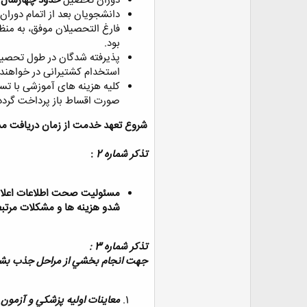
دوران تحصيل
حدود چهارسال 
دانشجويان بعد از اتمام دورا
فارغ التحصيلان موفق، به منظ
بود.
پذيرفته شدگان در طول تحصيل
استخدام کشتيرانی در خواهند 
کليه هزينه های آموزشی با تس
صورت اقساط باز پرداخت گردد
شروع تعهد خدمت از زمان دريافت مد
تذکر شماره 2
:
مسئوليت صحت اطلاعات اعلام ش
شدو هزينه ها و مشكلات مرتبط
تذکر شماره 3 :
جهت انجام بخشي از مراحل جذب بشر
معاينات اوليه پزشكي و آزمون