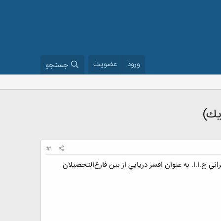
ورود
عضویت
جستجو
يك)
#1
 ج.ا.ا. به عنوان افسر دريايي از بين فارغ‌التحصيلان