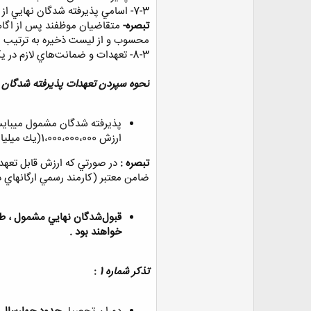
7-3- اسامي پذيرفته شدگان نهايي از طريق سايت اعلام مي‌گردد.
تبصره
-
محسوب و از ليست ذخيره به ترتيب ا
8-3- تعهدات و ضمانت‌هاي لازم در يكي از دفاتر اسناد رسمي توسط امور آموزش از فرد و ضامنين اخذ مي‌گردد.
نحوه سپردن تعهدات پذيرفته شدگان
ارزش 1،000،000،000(يك ميليارد) ريال جهت ضمانت پرداخت اقساط وام خود بابت تسهيلات دريافتي در رهن شركت قرار دهد.
تبصره :
ضامن معتبر (كارمند رسمي ارگانهاي 
خواهند بود .
تذکر شماره 1
: