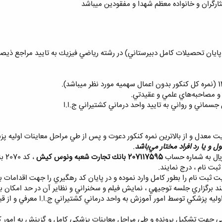
ارگران و خانواده معظم شهدا و مفقودين ميباشد
و مصاحبه‌هاي علمي و عقيدتي.
اولويت معدل و از بالاترين نمره كنكور دعوت و پس از طي مراحل معاينات اوليه
ل و يا رد افراد مختار مي‌باشد
.
207117595 بانك تجارت شعبه ونوس كيش
، 
ت نام ، درج نمايند.
ات اوليه پزشكي توسط امور آموزش به واحد درماني كشتيراني ج.ا.ا معرفي و