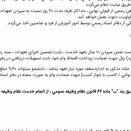
متقاضيان موظفند پس از اگاهی رسمی از قبولي نهايي 
ولويت دعوت بعمل خواهد آمد.
:
پذيرفته شدگان مشمول ميبايست ضمن سپردن 10 سال تعهد خدمت ، بابت تضمين ا
دولتي / كاسب با جواز كسب) جهت ضمانت وام به صورت سفته در دفتر اسناد 
قبول‌شدگان نهايي مشمول ، طبق بند "ب" ماده 66 قانون نظام وظيفه عمومي ، ا