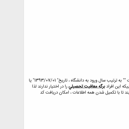
بايد در رديف 10 صفحه ثبت نام و مقابل عبارت "" تاريخ اعزام به خدمت "" به ترتيب سال ورود به دانشگاه ، تاريخ" 1393/07/01" يا
برگه معافيت تحصيلي
را در اختيار ندارند لذا
د تا با تكميل شدن همه اطلاعات ، امكان دريافت كد