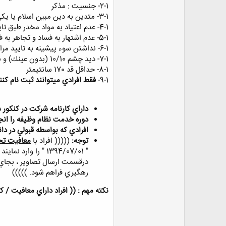
2-1- جنسيت : مذكر
ض
و
3-1- متدين به دين مبين اسلام يا يكي از اديان پذيرفته شده در قانون اساسي جمهوري اسلامي ايران.
ع
4-1- عدم اعتياد به مواد مخدر طبق تاييد مراجع ذيصلاح
5-1- عدم اشتهار به فساد و تجاهر به فسق.
6-1- نداشتن سوء‌ پيشينه به تاييد مراجع ذيربط.
7-1- ديد چشم 10/10 (بدون عينك) و نداشتن كور رنگي
8-1- حداقل قد 170 سانتيمتر
9-1-
فقط افرادي ميتوانند ثبت نام كنن
داراي كارنامه شركت در كنكور سراسري سال 3
دوره خدمت نظام وظيفه را انج
افرادي كه بواسطه قبولي در دانشگاه طي سال 1393 يا 1394 از 
توجه:
((((( افراد با
معافيت ت
" 1394/07/01 " را وارد نمايند كه به معني تاريخ شروع معافيت تحصيلي آنها خواهد بود. و همچنين از آنجاييكه اين افراد
درقسمت ارسال تصاوير ، بجاي 
رهگيري فراهم شود. )))))
نكته مهم : (( افراد داراي معافيت / كا