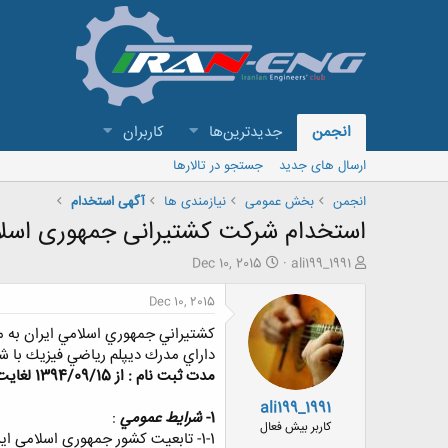
انجمن
جدیدترین‌ها
کاربران
ارسال های جدید
جستجو در تالارها
انجمن
بخش عمومی
نیازمندی ها
آگهی استخدام
استخدام شرکت کشتیرانی جمهوری اسلام
ش
ت
Dec 10, 2015
ali199_1991
ر
ا
و
ر
Dec 10, 2015
ع
ی
كشتيراني جمهوري اسلامي ايران به من
ک
خ
ن
ش
داراي مدرك ديپلم رياضي فيزيك با ش
ن
ر
مدت ثبت نام : از 1394/09/15 لغايت 1394/09/30 بمدت 15 روز
د
و
ali199_1991
ه
ع
1-
شرايط عمومي
:
م
کاربر بیش فعال
1-1- تابعيت كشور جمهوري اسلامي ايران.
و