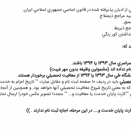
د كه:
139 يا 1394 باشند.
ام نداده اند (مشمولين وظيفه بدون مهر غيبت)
معافيت تحصيلي برخوردار هستند
.
حصيلي
""كارت پايان خدمت يا معافيت و... "" مجددا تصوير عكس خودرا ارسال نماين
رت پايان خدمت و.... در اين مرحله، اجازه ثبت نام ندارند . ))