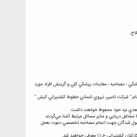
 پزشكي ، مصاحبه ، معاينات پزشكي كلي و گزينش افراد مورد
كد 2070 بنام " شركت تامين نيروي انساني خطوط كشتيراني كيش "
 از قبول شدگان جهت انجام مصاحبه تخصصي دعوت بعمل