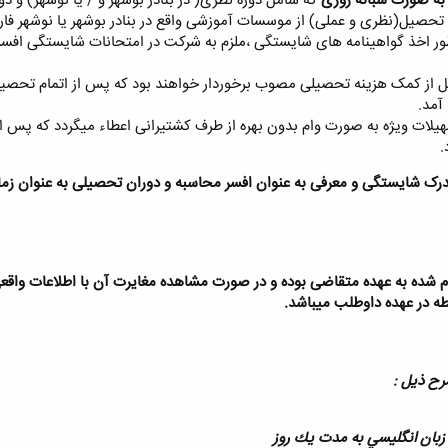
به صورت شبانه روزی
كه شامل دوره نظری( در بنادر بوشهر و / يا نوشهر) و د
ن تحصيل(نظری و عملی) از موسسات آموزشی واقع در بنادر بوشهر يا نوشهر ف
ور اخذ گواهينامه های شايستگی ،ملزم به شرکت در امتحانات شايستگی افسر
 از کمک هزينه تحصيلی مصوب برخوردار خواهند بود که پس از اتمام تحصيلا
آمد.
هيلات ويژه به صورت وام بدون بهره از طرف کشتيرانی اعطاء ميگردد که پس ا
.
رک شايستگی و معرفی به عنوان افسر محاسبه و دوران تحصيلی به عنوان زم
ده به عهده متقاضی بوده و در صورت مشاهده مغايرت آن با اطلاعات واقعی د
ه در عهده داوطلب ميباشد.
ح ذيل :
 زبان انگليسي به مدت يك روز