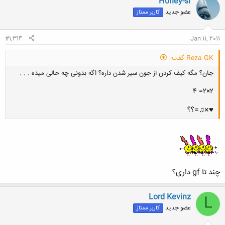
Honey-sr
عضو جدید
کاربر ممتاز
#1,314
Jan 11, 2011
Reza-GK گفت:
جان؟ مگه کیف کردن از جون سیر شدن داره؟ اگه بدونی چه حالی میده . . .
2×2= 4
♥×♫=؟؟
کلیک کنید تا باز شود...
چند تا gf داری؟
Lord Kevinz
L
عضو جدید
کاربر ممتاز