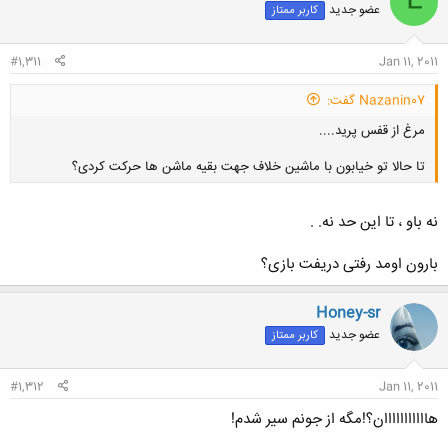
L
عضو جدید
کاربر ممتاز
#1,311
Jan 11, 2011
Nazanin07 گفت:
مرغ از قفس پرید....
تا حالا تو خیابون با ماشین خلاف جهت بقیه ماشن ها حرکت کردی؟
نه باو ، تا این حد نه. .
بارون اومد رفتی دریفت بازی؟
کلیک کنید تا باز شود...
Honey-sr
عضو جدید
کاربر ممتاز
#1,312
Jan 11, 2011
هااااااااااان؟!مگه از جونم سیر شدم!