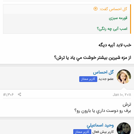
گل احساس گفت:
قورمه سبزی
اسب آبی چه رنگی؟
خب لابد آبيه ديگه
از مزه شيرين بيشتر خوشت مي ياد يا ترش؟
کلیک کنید تا باز شود...
گل احساس
عضو جدید
کاربر ممتاز
#1,306
Jan 10, 2011
ترش
برف رو دوست داري يا بارون رو؟
وحيد اسماعيلي
کاربر بیش فعال
کاربر ممتاز