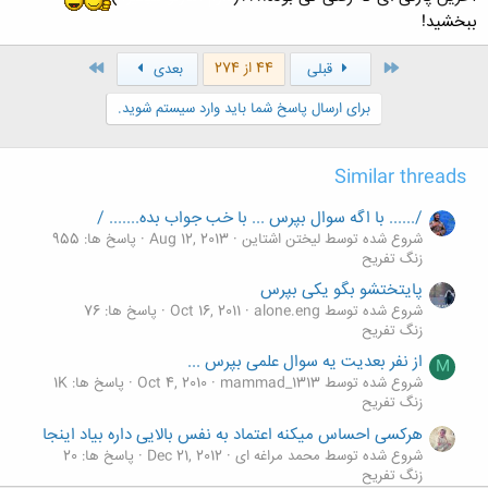
ببخشید!
اول
آخر
44 از 274
قبلی
بعدی
برای ارسال پاسخ شما باید وارد سیستم شوید.
Similar threads
/...... با اگه سوال بپرس ... با خب جواب بده....... /
شروع شده توسط لیختن اشتاین
Aug 12, 2013
پاسخ ها: 955
زنگ تفريح
پایتختشو بگو یکی بپرس
شروع شده توسط alone.eng
Oct 16, 2011
پاسخ ها: 76
زنگ تفريح
از نفر بعدیت یه سوال علمی بپرس ...
M
شروع شده توسط mammad_1313
Oct 4, 2010
پاسخ ها: 1K
زنگ تفريح
هرکسی احساس میکنه اعتماد به نفس بالایی داره بیاد اینجا
شروع شده توسط محمد مراغه ای
Dec 21, 2012
پاسخ ها: 20
زنگ تفريح