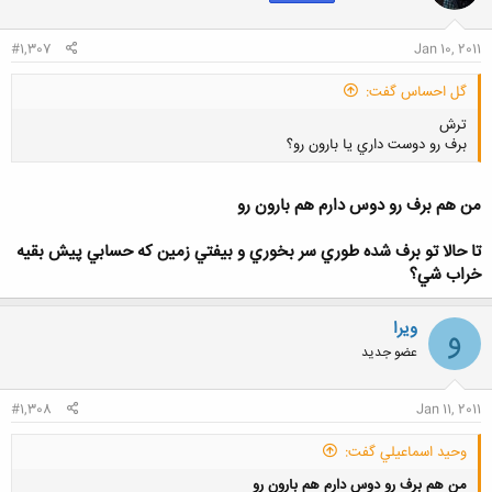
#1,307
Jan 10, 2011
گل احساس گفت:
ترش
برف رو دوست داري يا بارون رو؟
من هم برف رو دوس دارم هم بارون رو
تا حالا تو برف شده طوري سر بخوري و بيفتي زمين كه حسابي پيش بقيه
کلیک کنید تا باز شود...
خراب شي؟
ویرا
و
عضو جدید
#1,308
Jan 11, 2011
وحيد اسماعيلي گفت:
من هم برف رو دوس دارم هم بارون رو