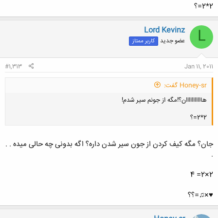
2*2=؟
Lord Kevinz
L
عضو جدید
کاربر ممتاز
#1,313
Jan 11, 2011
Honey-sr گفت:
هااااااااااان؟!مگه از جونم سیر شدم!
2*2=؟
جان؟ مگه کیف کردن از جون سیر شدن داره؟ اگه بدونی چه حالی میده . .
.
کلیک کنید تا باز شود...
2×2= 4
♥×♫=؟؟