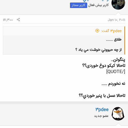
کاربر بیش فعال
کاربر ممتاز
#1,300
Jan 10, 2011
3pdee گفت:
طلاق ......
از چه حيووني خوشت مي ياد ؟
پنگوئن..
تاحالا کیکو دوغ خوردی؟؟
[/QUOTE]
کلیک کنید تا باز شود...
نه نخوردم .....
تاحالا عسل با پنير خوردي؟؟
3pdee
عضو جدید