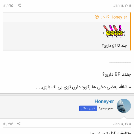
#1,315
Jan 11, 2011
Honey-sr گفت:
چند تا gf داری؟
ــــــــــــ
کلیک کنید تا باز شود...
چندتا BF داری؟
ماشالله بعضی دخی ها رکورد دارن توی بی اف بازی. . .
Honey-sr
عضو جدید
کاربر ممتاز
#1,316
Jan 11, 2011
0تا!وقت bf بازی ندارم!