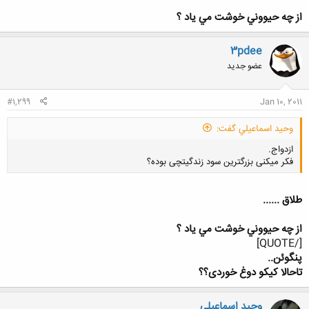
کلیک کنید تا باز شود...
از چه حيووني خوشت مي ياد ؟
3pdee
عضو جدید
#1,299
Jan 10, 2011
وحيد اسماعيلي گفت:
ازدواج.
فکر میکنی بزرگترین سود زندگیتچی بوده؟
طلاق ......
از چه حيووني خوشت مي ياد ؟
کلیک کنید تا باز شود...
[/QUOTE]
پنگوئن..
تاحالا کیکو دوغ خوردی؟؟
وحيد اسماعيلي