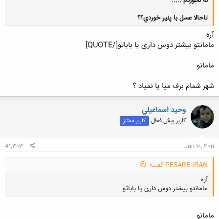
نه نخوردم .....
تاحالا عسل با پنير خوردي؟؟
آره
مامانتو بیشتر دوس داری یا باباتو[/QUOTE]
مامانو
کلیک کنید تا باز شود...
شهر شمام برف میا یا نمیاد ؟
وحيد اسماعيلي
کاربر بیش فعال
کاربر ممتاز
#1,303
Jan 10, 2011
PESARE IRAN گفت:
آره
مامانتو بیشتر دوس داری یا باباتو
مامانو