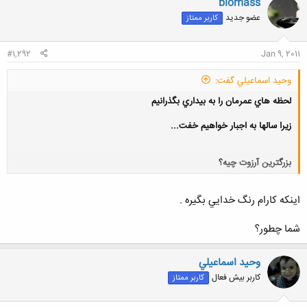
biomass
عضو جدید
کاربر ممتاز
#1,292
Jan 9, 2011
وحيد اسماعيلي گفت:
لحظه هاي عمرمان را به بيداري بگذرانيم
زيرا سالها به اجبار خواهيم خفت...
بزرگترين آرزوت چيه؟
کلیک کنید تا باز شود...
اينكه كارام رنگ خدايي بگيره .
شما چطور؟
وحيد اسماعيلي
کاربر بیش فعال
کاربر ممتاز