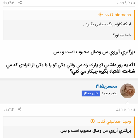
#1,293
Jan 9, 2011
biomass گفت:
اينكه كارام رنگ خدايي بگيره .
شما چطور؟
بزرگتري آرزوي من وصال محبوب است و بس
اگه يه روز داشتي تو پارك راه مي رفتي يكي تو را با يكي از افرادي كه مي
کلیک کنید تا باز شود...
شناخته اشتباه بگيره چيكار مي كني؟
محسن2115
عضو جدید
کاربر ممتاز
#1,294
Jan 10, 2011
وحيد اسماعيلي گفت:
بزرگتري آرزوي من وصال محبوب است و بس