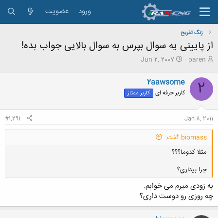
ورود
عضویت
زنگ تفريح
از پایینی یه سوال بپرس به سوال بالایی جواب بده!
ش
ت
Jun 2, 2007
paren
ر
ا
و
ر
2aawsome
2
ع
ی
کاربر حرفه ای
کاربر ممتاز
ک
خ
ن
ش
ن
ر
#1,291
Jan 8, 2011
د
و
ه
ع
biomass گفت:
م
و
مثلا كدوما؟؟؟
ض
و
چرا بيداري؟
ع
به زودی میرم می خوابم.
چه روزی رو دوست داری؟
کلیک کنید تا باز شود...