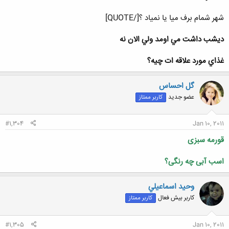
شهر شمام برف میا یا نمیاد ؟[/QUOTE]
کلیک کنید تا باز شود...
ديشب داشت مي اومد ولي الان نه
غذاي مورد علاقه ات چيه؟
گل احساس
عضو جدید
کاربر ممتاز
#1,304
Jan 10, 2011
قورمه سبزی
اسب آبی چه رنگی؟
وحيد اسماعيلي
کاربر بیش فعال
کاربر ممتاز
#1,305
Jan 10, 2011