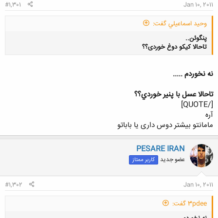
#1,301
Jan 10, 2011
وحيد اسماعيلي گفت:
پنگوئن..
تاحالا کیکو دوغ خوردی؟؟
نه نخوردم .....
تاحالا عسل با پنير خوردي؟؟
کلیک کنید تا باز شود...
[/QUOTE]
آره
مامانتو بیشتر دوس داری یا باباتو
PESARE IRAN
عضو جدید
کاربر ممتاز
#1,302
Jan 10, 2011
3pdee گفت: