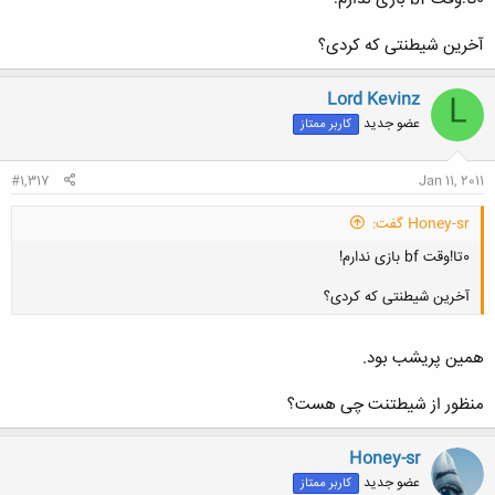
آخرین شیطنتی که کردی؟
Lord Kevinz
L
عضو جدید
کاربر ممتاز
#1,317
Jan 11, 2011
Honey-sr گفت:
0تا!وقت bf بازی ندارم!
آخرین شیطنتی که کردی؟
همین پریشب بود.
منظور از شیطتنت چی هست؟
کلیک کنید تا باز شود...
Honey-sr
عضو جدید
کاربر ممتاز