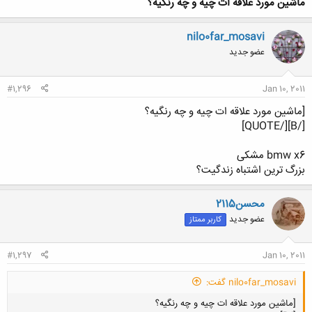
ماشين مورد علاقه ات چيه و چه رنگيه؟
کلیک کنید تا باز شود...
nilo0far_mosavi
عضو جدید
#1,296
Jan 10, 2011
[ماشين مورد علاقه ات چيه و چه رنگيه؟
[/B][/QUOTE]
bmw x6 مشکی
بزرگ ترین اشتباه زندگیت؟
محسن2115
عضو جدید
کاربر ممتاز
#1,297
Jan 10, 2011
nilo0far_mosavi گفت:
[ماشين مورد علاقه ات چيه و چه رنگيه؟