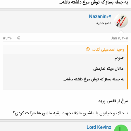
يه جمله بساز كه توش مرغ داشته باشه...
Nazanin07
عضو جدید
#1,310
Jan 11, 2011
وحيد اسماعيلي گفت:
نامزدم
اماالان ديگه ندارمش
يه جمله بساز كه توش مرغ داشته باشه...
مرغ از قفس پرید....
تا حالا تو خیابون با ماشین خلاف جهت بقیه ماشن ها حرکت کردی؟
Lord Kevinz