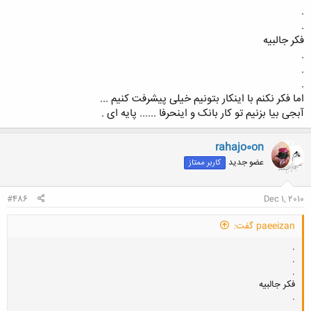
.
.
فکر جالبیه
.
کلیک کنید تا باز شود...
.
.
اما فکر نکنم با اینکار بتونیم خیلی پیشرفت کنیم ...
آبجی بیا بزنیم تو کار بانک و اینحرفا ...... پایه ای .
rahajo0on
عضو جدید
کاربر ممتاز
#486
Dec 1, 2010
paeeizan گفت:
.
.
.
فکر جالبیه
.
.