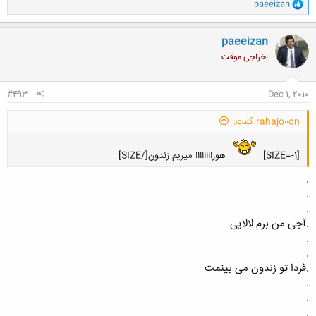
و
paeeizan
ا
ک
ن
paeeizan
ش
اخراجی موقت
ه
ا
:
#493
Dec 1, 2010
rahajo0on گفت:
[SIZE=-1]
هوراااااااا میریم زندون[/SIZE]
.
.
.
.آجی من برم لالایی
کلیک کنید تا باز شود...
.
.
.فردا تو زندون می بینمت
.
.
.