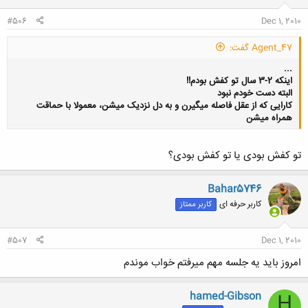
#506
Dec 1, 2010
Agent_47 گفت:
...
اینکه 2-3 سال تو کفش بودم!!
البته
دست خودم نبود
کارایی که از عقل فاصله میگیرن و به دل نزدیک میشن، معمولا با حماقت
همراه میشن
تو کفش بودی یا تو کفش بودی؟
کلیک کنید تا باز شود...
Bahar5746
کاربر حرفه ای
کاربر ممتاز
#507
Dec 1, 2010
امروز باید یه جلسه مهم میرفتم خواب موندم
hamed-Gibson
H