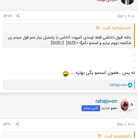
اخراجی موقت
#489
Dec 1, 2010
rahajo0on گفت:
باشه قبول داداشی فقط اومدی کمپوت آناناس با پاستیل بیار منم قول میدم زیر
شکنجه دووم بیارم و اسمتو نگم[SIZE=-1]
[/SIZE]
.
.
.
نه پس ..همون اسممو بگی بهتره .....
کلیک کنید تا باز شود...
و
rahajo0on
ا
ک
ن
rahajo0on
ش
عضو جدید
کاربر ممتاز
ه
ا
:
#490
Dec 1, 2010
paeeizan گفت: