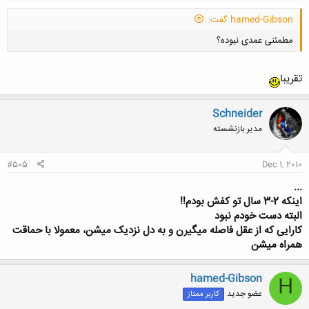
hamed-Gibson گفت:
مطمئنی عمدی نبوده؟
تقریبا
Schneider
مدیر بازنشسته
کلیک کنید تا باز شود...
#505
Dec 1, 2010
...
اینکه 2-3 سال تو کفش بودم!!
البته
دست خودم نبود
کارایی که از عقل فاصله میگیرن و به دل نزدیک میشن، معمولا با حماقت
همراه میشن
hamed-Gibson
H
عضو جدید
کاربر ممتاز