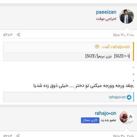
paeeizan
اخراجی موقت
#483
Nov 30, 2010
rahajo0on گفت:
[SIZE=-1]
بزن بریم[/SIZE]
.
,
,
,چقد ورجه وورجه میکنی تو دختر .... خیلی ذوق زده شدیا
کلیک کنید تا باز شود...
و
rahajo0on
ا
ک
ن
rahajo0on
ش
عضو جدید
کاربر ممتاز
ه
ا
:
#484
Nov 30, 2010