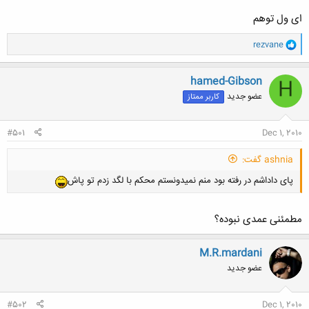
ای ول توهم
و
rezvane
ا
ک
ن
hamed-Gibson
H
ش
عضو جدید
کاربر ممتاز
ه
ا
:
#501
Dec 1, 2010
ashnia گفت:
پای داداشم در رفته بود منم نمیدونستم محکم با لگد زدم تو پاش
مطمئنی عمدی نبوده؟
M.R.mardani
عضو جدید
#502
Dec 1, 2010