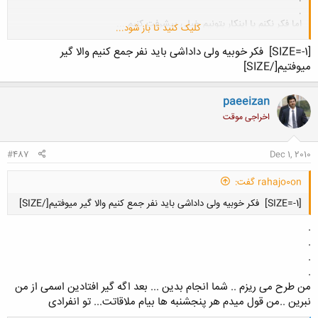
.
اما فکر نکنم با اینکار بتونیم خیلی پیشرفت کنیم ...
کلیک کنید تا باز شود...
آبجی بیا بزنیم تو کار بانک و اینحرفا ...... پایه ای .
[SIZE=-1]
فکر خوبیه ولی داداشی باید نفر جمع کنیم والا گیر
میوفتیم[/SIZE]
paeeizan
اخراجی موقت
#487
Dec 1, 2010
rahajo0on گفت:
[SIZE=-1]
فکر خوبیه ولی داداشی باید نفر جمع کنیم والا گیر میوفتیم[/SIZE]
.
.
.
.
من طرح می ریزم .. شما انجام بدین ... بعد اگه گیر افتادین اسمی از من
کلیک کنید تا باز شود...
نبرین ..من قول میدم هر پنجشنبه ها بیام ملاقاتت... تو انفرادی