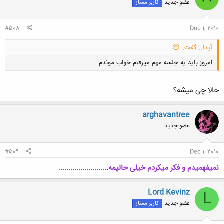
عضو جدید
کاربر ممتاز
#508
Dec 1, 2010
آیدا.. گفت:
امروز باید یه جلسه مهم میرفتم خواب موندم
حالا چی میشه؟
arghavantree
عضو جدید
کلیک کنید تا باز شود...
#509
Dec 1, 2010
نمیفهمیدم و فکر میکردم خیلی حالیمه.........................
Lord Kevinz
L
عضو جدید
کاربر ممتاز