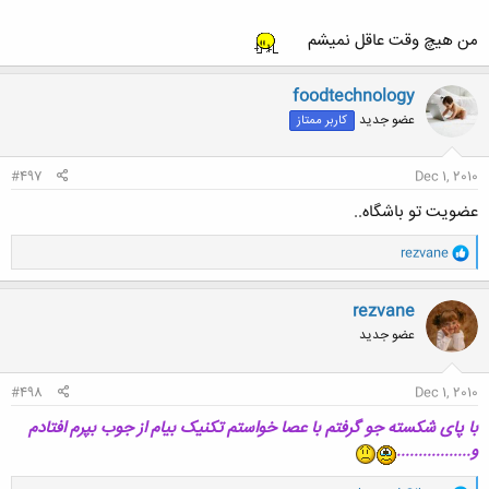
من هیچ وقت عاقل نمیشم
کلیک کنید تا باز شود...
foodtechnology
عضو جدید
کاربر ممتاز
#497
Dec 1, 2010
عضویت تو باشگاه..
و
rezvane
ا
ک
ن
rezvane
ش
عضو جدید
ه
ا
:
#498
Dec 1, 2010
با پای شکسته جو گرفتم با عصا خواستم تکنیک بیام از جوب بپرم افتادم
و.................