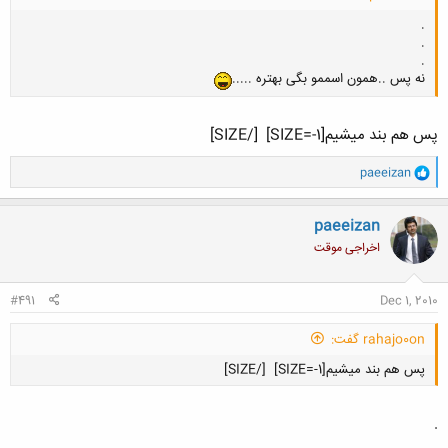
.
.
.
نه پس ..همون اسممو بگی بهتره .....
پس هم بند میشیم[SIZE=-1]
[/SIZE]
و
paeeizan
ا
ک
ن
paeeizan
ش
اخراجی موقت
ه
ا
:
#491
Dec 1, 2010
rahajo0on گفت:
پس هم بند میشیم[SIZE=-1]
[/SIZE]
.
.