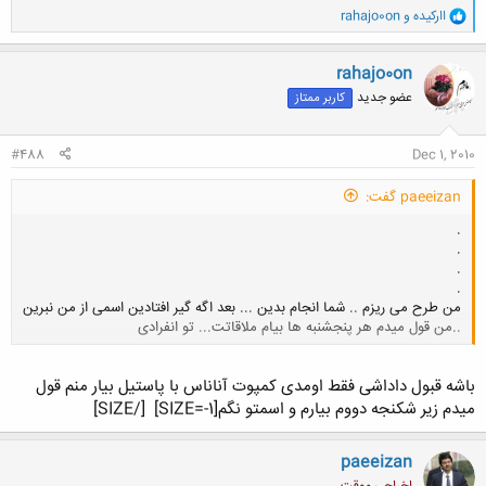
و
اارکیده
و
rahajo0on
ا
ک
ن
rahajo0on
ش
عضو جدید
کاربر ممتاز
ه
ا
:
#488
Dec 1, 2010
paeeizan گفت:
.
.
.
.
من طرح می ریزم .. شما انجام بدین ... بعد اگه گیر افتادین اسمی از من نبرین
..من قول میدم هر پنجشنبه ها بیام ملاقاتت... تو انفرادی
کلیک کنید تا باز شود...
باشه قبول داداشی فقط اومدی کمپوت آناناس با پاستیل بیار منم قول
میدم زیر شکنجه دووم بیارم و اسمتو نگم[SIZE=-1]
[/SIZE]
paeeizan