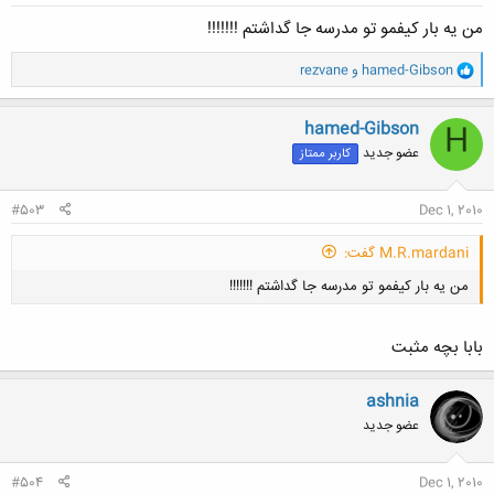
من یه بار کیفمو تو مدرسه جا گداشتم !!!!!!!
و
hamed-Gibson
و
rezvane
ا
ک
ن
hamed-Gibson
H
ش
عضو جدید
کاربر ممتاز
ه
ا
:
#503
Dec 1, 2010
M.R.mardani گفت:
من یه بار کیفمو تو مدرسه جا گداشتم !!!!!!!
بابا بچه مثبت
ashnia
عضو جدید
کلیک کنید تا باز شود...
#504
Dec 1, 2010