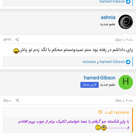
و
hamed-Gibson
ا
ک
ن
ashnia
ش
عضو جدید
ه
ا
:
#499
Dec 1, 2010
پای داداشم در رفته بود منم نمیدونستم محکم با لگد زدم تو پاش
و
hamed-Gibson
و
rezvane
ا
ک
ن
hamed-Gibson
H
ش
عضو جدید
کاربر ممتاز
ه
ا
:
#500
Dec 1, 2010
rezvane گفت:
با پای شکسته جو گرفتم با عصا خواستم تکنیک بیام از جوب بپرم افتادم
و.................