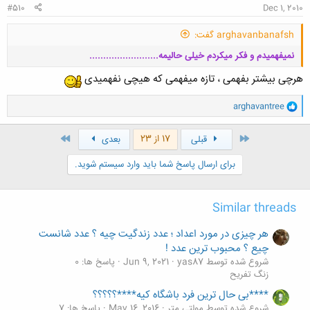
#510
Dec 1, 2010
arghavanbanafsh گفت:
نمیفهمیدم و فکر میکردم خیلی حالیمه.........................
هرچی بیشتر بفهمی ، تازه میفهمی که هیچی نفهمیدی
و
arghavantree
ا
ک
ن
اول
آخر
17 از 23
قبلی
بعدی
کلیک کنید تا باز شود...
ش
ه
برای ارسال پاسخ شما باید وارد سیستم شوید.
ا
:
Similar threads
هر چیزی در مورد اعداد ؛ عدد زندگیت چیه ؟ عدد شانست
چیع ؟ محبوب ترین عدد !
شروع شده توسط yas87
Jun 9, 2021
پاسخ ها: 0
زنگ تفريح
****بی حال ترین فرد باشگاه کیه****؟؟؟؟؟
شروع شده توسط مولتی متر
May 16, 2016
پاسخ ها: 7