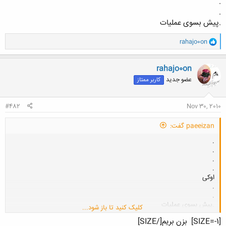
.
.
.پیش بسوی عملیات
و
rahajo0on
ا
ک
ن
rahajo0on
ش
عضو جدید
کاربر ممتاز
ه
ا
:
#482
Nov 30, 2010
paeeizan گفت:
.
.
.
.
اوکی
.
.
.پیش بسوی عملیات
کلیک کنید تا باز شود...
[SIZE=-1]
بزن بریم[/SIZE]