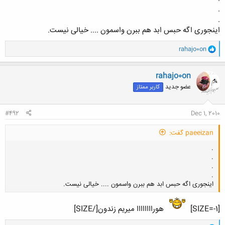
.
.
کلیک کنید تا باز شود...
اینجوری اگه حبس ابد هم ببرن واسمون .... خیالی نیست.
و
rahajo0on
ا
ک
ن
rahajo0on
ش
عضو جدید
کاربر ممتاز
ه
ا
:
#492
Dec 1, 2010
paeeizan گفت:
.
.
.
.
اینجوری اگه حبس ابد هم ببرن واسمون .... خیالی نیست.
[SIZE=-1]
هوراااااااا میریم زندون[/SIZE]
کلیک کنید تا باز شود...