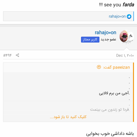
!!!
see you
farda
و
rahajo0on
ا
ک
ن
rahajo0on
ش
عضو جدید
کاربر ممتاز
ه
ا
:
#494
Dec 1, 2010
paeeizan گفت:
.
.
.
.آجی من برم لالایی
.
.
.فردا تو زندون می بینمت
.
کلیک کنید تا باز شود...
.
.
!!!
see you
farda
باشه داداشی خوب بخوابی