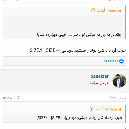
paeeizan گفت:
.
,
,
,چقد ورجه وورجه میکنی تو دختر .... خیلی ذوق زده شدیا
خوب آره داداشی پولدار میشیم دوتایی[SIZE=-1]
[/SIZE]
کلیک کنید تا باز شود...
و
paeeizan
ا
ک
ن
paeeizan
ش
اخراجی موقت
ه
ا
:
#485
Dec 1, 2010
rahajo0on گفت:
خوب آره داداشی پولدار میشیم دوتایی[SIZE=-1]
[/SIZE]
.