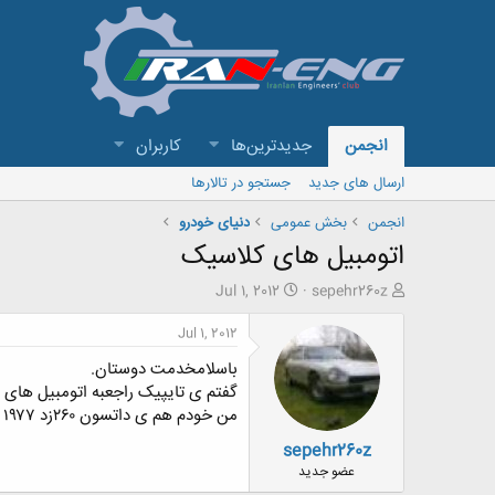
انجمن
جدیدترین‌ها
کاربران
ارسال های جدید
جستجو در تالارها
انجمن
بخش عمومی
دنیای خودرو
اتومبیل های کلاسیک
ش
ت
Jul 1, 2012
sepehr260z
ر
ا
و
ر
Jul 1, 2012
ع
ی
باسلامخدمت دوستان.
ک
خ
ن
ش
گفتم ی تایپیک راجعبه اتومبیل های
ن
ر
من خودم هم ی داتسون ۲۶۰زد ۱۹۷۷ و ی ۱۹۷۴ دارم
د
و
sepehr260z
ه
ع
م
عضو جدید
و