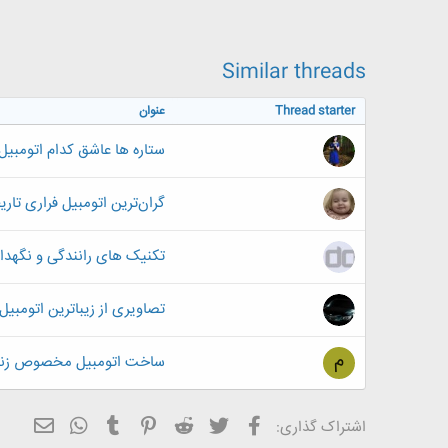
ض
و
ع
Similar threads
Thread starter
عنوان
ستاره ها عاشق کدام اتومبیل
گران‌ترین اتومبیل فراری تاری
تکنیک های رانندگی و نگهدا
تصاویری از زیباترین اتومبیل 
م
ساخت اتومبیل مخصوص زنان
فیسبوک
تویتر
Reddit
Pinterest
Tumblr
ایمیل
WhatsApp
اشتراک گذاری: