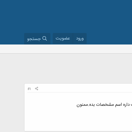
ورود
عضویت
جستجو
#1
ت داره اسم مشخصات بده.ممنون