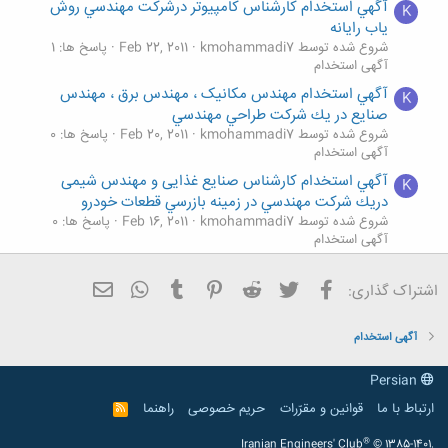
آگهي استخدام کارشناس کامپیوتر درشركت مهندسي روش
K
ياب رايانه
شروع شده توسط kmohammadi7
Feb 22, 2011
پاسخ ها: 1
آگهی استخدام
آگهي استخدام مهندس مکانیک ، مهندس برق ، مهندس
K
صنایع در يك شركت طراحي مهندسي
شروع شده توسط kmohammadi7
Feb 20, 2011
پاسخ ها: 0
آگهی استخدام
آگهي استخدام کارشناس صنایع غذایی و مهندس شیمی
K
دريك شركت مهندسي در زمينه بازرسي قطعات خودرو
شروع شده توسط kmohammadi7
Feb 16, 2011
پاسخ ها: 0
آگهی استخدام
استخدام شرکت کشتیرانی جمهوری اسلامی ایران (آگهي
فیسبوک
تویتر
Reddit
Pinterest
Tumblr
ایمیل
WhatsApp
بورسيه ديپلمه هاي‌ رياضي فيزيك)
اشتراک گذاری:
شروع شده توسط ali199_1991
Dec 10, 2015
پاسخ ها: 0
آگهی استخدام
آگهی استخدام
آگهي استخدام در يك كارخانه صنايع غذايي
ع
شروع شده توسط عليرضا فرخي فريد
Dec 27, 2013
پاسخ ها: 1
Persian
آگهی استخدام
ارتباط با ما
قوانین و مقرّرات
حریم خصوصی
راهنما
R
S
S
®
Iranian Engineers' Club
© 1385-1401.