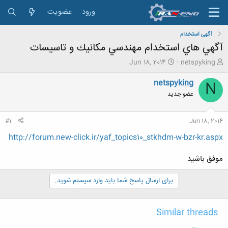
ورود
عضویت
آگهی استخدام
آگهي هاي استخدام مهندسي مكانيك و تاسيسات
ش
ت
Jun 18, 2014
netspyking
ر
ا
و
ر
netspyking
N
ع
ی
عضو جدید
ک
خ
ن
ش
ن
ر
#1
Jun 18, 2014
د
و
ه
ع
http://forum.new-click.ir/yaf_topics10_stkhdm-w-bzr-kr.aspx
م
و
موفق باشيد
ض
و
برای ارسال پاسخ شما باید وارد سیستم شوید.
ع
Similar threads