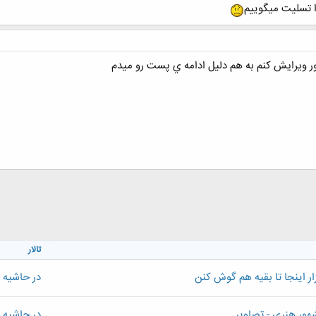
ا تسلیت میگوییم
ر ويرايش كنم به هم دليل ادامه ي پست رو ميدم
تالار
ر اینجا تا بقیه هم گوش کنن
در حاشیه تا
ور هنری - تصاویر
در حاشیه تا