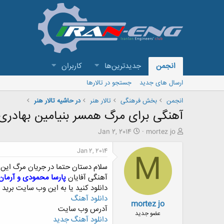
انجمن
جدیدترین‌ها
کاربران
ارسال های جدید
جستجو در تالارها
انجمن
بخش فرهنگی
تالار هنر
در حاشیه تالار هنر
آهنگی برای مرگ همسر بنیامین بهادری 
ش
ت
Jan 2, 2014
mortez jo
ر
ا
و
ر
Jan 2, 2014
M
ع
ی
سلام دستان حتما در جریان مرگ این ع
ک
خ
ن
ش
آهنگی آفایان
پارسا محمودی و آرمان
ن
ر
دانلود کنید یا به این وب سایت برید
د
و
دانلود آهنگ
mortez jo
ه
ع
آدرس وب سایت
م
عضو جدید
دانلود آهنگ جدید
و