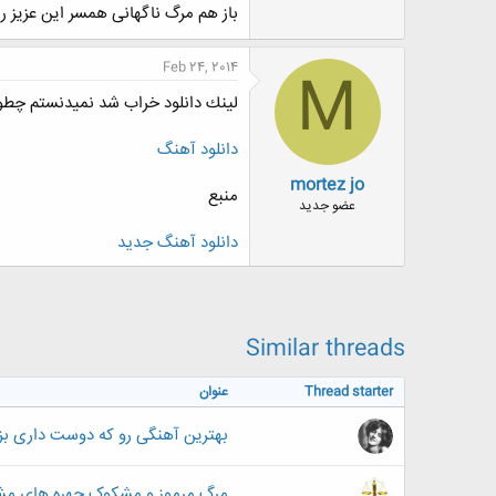
باز هم مرگ ناگهانی همسر این عزیز ر
ض
و
ع
Feb 24, 2014
M
لينك دانلود خراب شد نميدنستم چطو
دانلود آهنگ
mortez jo
منبع
عضو جدید
دانلود آهنگ جديد
Similar threads
Thread starter
عنوان
بهترین آهنگی رو که دوست داری بزا
مرگ مرموز و مشکوک چهره های مشه