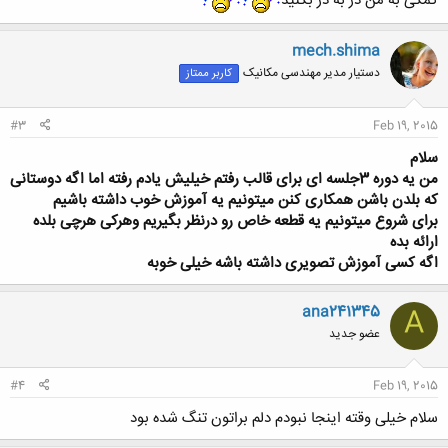
کمکی به من در به در بکنید
mech.shima
دستیار مدیر مهندسی مکانیک
کاربر ممتاز
#3
Feb 19, 2015
سلام
من یه دوره 3جلسه ای برای قالب رفتم خیلیش یادم رفته اما اگه دوستانی
که بلدن باشن همکاری کنن میتونیم یه آموزش خوب داشته باشیم
برای شروع میتونیم یه قطعه خاص رو درنظر بگیریم وهرکی هرچی بلده
ارائه بده
اگه کسی آموزش تصویری داشته باشه خیلی خوبه
ana241345
A
عضو جدید
#4
Feb 19, 2015
سلام خیلی وقته اینجا نبودم دلم براتون تنگ شده بود