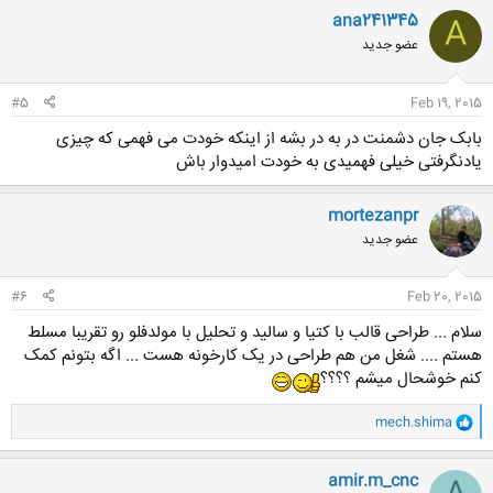
ana241345
A
عضو جدید
#5
Feb 19, 2015
بابک جان دشمنت در به در بشه از اینکه خودت می فهمی که چیزی
یادنگرفتی خیلی فهمیدی به خودت امیدوار باش
mortezanpr
عضو جدید
#6
Feb 20, 2015
سلام ... طراحی قالب با کتیا و سالید و تحلیل با مولدفلو رو تقریبا مسلط
هستم .... شغل من هم طراحی در یک کارخونه هست ... اگه بتونم کمک
کنم خوشحال میشم ؟؟؟؟
و
mech.shima
ا
ک
ن
amir.m_cnc
ش