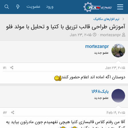
ورود
عضویت
نرم افزارهای مکانیک
آموزش طراحی قالب تزریق با کتیا و تحلیل با مولد فلو
ش
ت
Jan 23, 2015
mortezanpr
ر
ا
و
ر
mortezanpr
ع
ی
عضو جدید
ک
خ
ن
ش
ن
ر
#1
Jan 23, 2015
د
و
ه
ع
دوستان اگه اماده اند اعلام حضور کنند
م
و
بابک1668
ض
و
عضو جدید
ع
#2
Feb 19, 2015
آقا من رفتم کلاس قالبسازی کتیا هیچی نفهمیدم جون مادرتون بیاید یه