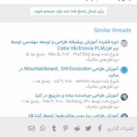
برای ارسال پاسخ شما باید وارد سیستم شوید.
Similar threads
دوره فشرده آموزش پیشرفته طراحی و توسعه مهندسی توسط
نرم افزارCatia V5/Enovia PLM
شروع شده توسط Prof.Eng
Mar 5, 2012
پاسخ ها: 5
نرم افزارهای مکانیک
آموزش طراحی Mountainboard , SW-Excavator در
S
سالید
شروع شده توسط sancho
Jul 9, 2010
پاسخ ها: 0
نرم افزارهای مکانیک
آموزش طراحی چرخدنده ساده و مارپیچ در کتیا
شروع شده توسط farhang_760
Feb 4, 2010
پاسخ ها: 1
نرم افزارهای مکانیک
آموزش طراحی پره پمپ سانتریفیوژ توسط کتیا v5
شروع شده توسط farhang_760
Feb 4, 2010
پاسخ ها: 7
نرم افزارهای مکانیک
فیسبوک
تویتر
Reddit
Pinterest
Tumblr
ایمیل
WhatsApp
اشتراک گذاری:
آموزش طراحی مدلی ساده در pro/engineer wild fire 4.0