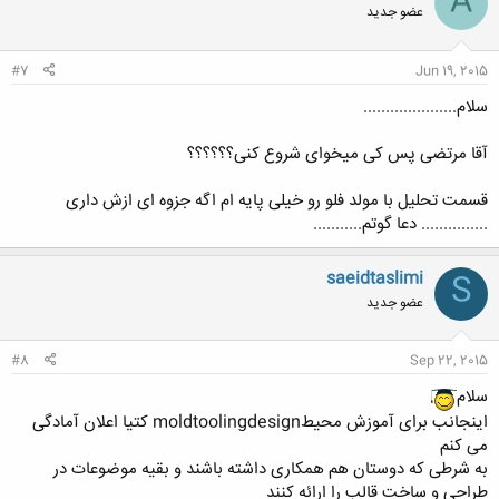
A
عضو جدید
ه
ا
:
#7
Jun 19, 2015
سلام.....................
آقا مرتضی پس کی میخوای شروع کنی؟؟؟؟؟؟
قسمت تحلیل با مولد فلو رو خیلی پایه ام اگه جزوه ای ازش داری
............... دعا گوتم...........
saeidtaslimi
S
عضو جدید
#8
Sep 22, 2015
سلام
اینجانب برای آموزش محیطmoldtoolingdesign کتیا اعلان آمادگی
می کنم
به شرطی که دوستان هم همکاری داشته باشند و بقیه موضوعات در
طراحی و ساخت قالب را ارائه کنند