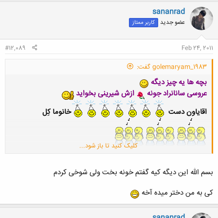
sananrad
عضو جدید
کاربر ممتاز
#12,089
Feb 24, 2011
golemaryam_1983 گفت:
بچه ها یه چیز دیگه
عروسی سانانراد جونه
ازش شیرینی بخواید
اقایاون دست
خانوما کِل
کلیک کنید تا باز شود...
حالا برعکس
بسم الله این دیگه کیه گفتم خونه بخت ولی شوخی کردم
کی به من دختر میده آخه
sananrad