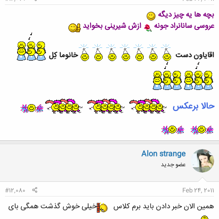
بچه ها یه چیز دیگه
عروسی سانانراد جونه
ازش شیرینی بخواید
اقایاون دست
خانوما کِل
حالا برعکس
Alon strange
عضو جدید
#12,080
Feb 24, 2011
همین الان خبر دادن باید برم کلاس
خیلی خوش گذشت همگی بای