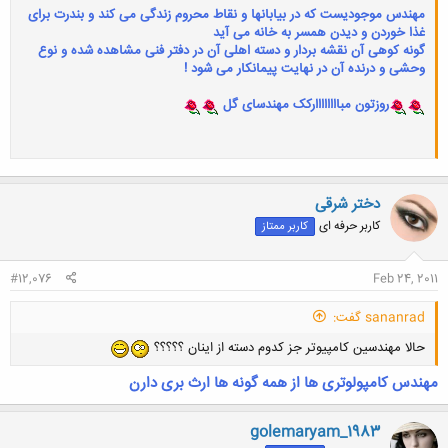
مهندس موجودیست که در بیابانها و نقاط محروم زندگی می کند و بندرت برای
غذا خوردن و دیدن همسر به خانه می آید
گونه کوهی آن نقشه بردار و دسته اهلی آن در دفتر فنی مشاهده شده و نوع
وحشی و درنده آن در نهایت پیمانکار می شود !
روزتون مباااااااارکک مهندسای گل
دختر شرقی
کاربر حرفه ای
کاربر ممتاز
#12,076
Feb 24, 2011
sananrad گفت:
حالا مهندسین کامپیوتر جز کدوم دسته از اینان ؟؟؟؟؟
مهندس کامپولوتری ها
از همه گونه ها ارث بری دارن
golemaryam_1983