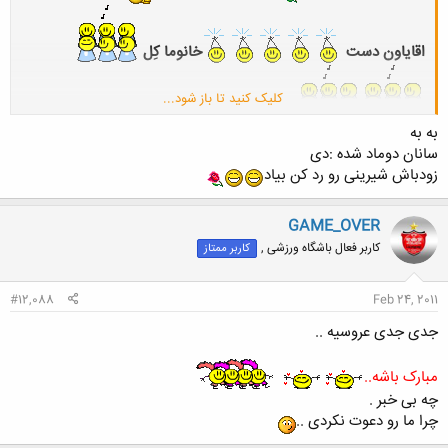
اقایاون دست
خانوما کِل
کلیک کنید تا باز شود...
به به
حالا برعکس
سانان دوماد شده :دی
زودباش شیرینی رو رد کن بیاد
GAME_OVER
کاربر فعال باشگاه ورزشی ,
کاربر ممتاز
#12,088
Feb 24, 2011
جدی جدی عروسیه ..
مبارک باشه..
چه بی خبر .
چرا ما رو دعوت نکردی ..