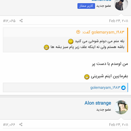
عضو جدید
کاربر ممتاز
کلیک کنید تا باز شود...
#12,065
Feb 24, 2011
golemaryam_1983 گفت:
بله منم می دونم شوخی می کنید
باشه هستم ولی نه اینکه علف زیر پام سبز بشه ها
من اومدم با دست پر
بفرمایین اینم شیرینی
و
golemaryam_1983
ا
ک
ن
Alon strange
ش
عضو جدید
ه
ا
:
#12,066
Feb 24, 2011