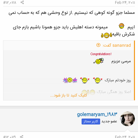
#12,078
Feb 24, 2011
مسلما جزو گونه کوهی که نیستیم .از نوع وحشی هم که به حساب نمی
اییم
میمونه دسته اهلیش باید جزو همونا باشیم بازم جای
شکرش باقیه
sananrad گفت:
مرسی عزیزم
روز خودتم مبارک
اصلا روز همگی مبارک
کلیک کنید تا باز شود...
حالا مهندسین کامپیوتر جز کدوم دسته از اینان ؟؟؟؟؟
golemaryam_1983
عضو جدید
کاربر ممتاز
#12,079
Feb 24, 2011