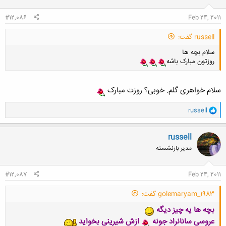
#12,086
Feb 24, 2011
russell گفت:
سلام بچه ها
روزتون مبارک باشه
سلام خواهری گلم. خوبی؟ روزت مبارک
و
russell
ا
ک
ن
russell
ش
مدیر بازنشسته
ه
ا
:
#12,087
Feb 24, 2011
golemaryam_1983 گفت:
بچه ها یه چیز دیگه
عروسی سانانراد جونه
ازش شیرینی بخواید