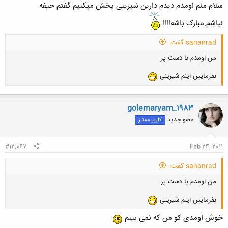
سلام منم اومدم دیدم دارین شیرینی پخش میکنیم گفتم حیفه
نباشم.مبارک باشه!!!!
sananrad گفت:
من اومدم با دست پر
بفرمایین اینم شیرینی
golemaryam_1983
عضو جدید
کاربر ممتاز
#12,067
Feb 24, 2011
sananrad گفت:
من اومدم با دست پر
بفرمایین اینم شیرینی
خوش اومدی کو من که نمی بینم