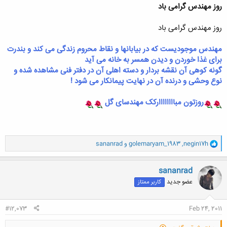
روز مهندس گرامی باد
روز مهندس گرامی باد
مهندس موجودیست که در بیابانها و نقاط محروم زندگی می کند و بندرت
برای غذا خوردن و دیدن همسر به خانه می آید
گونه کوهی آن نقشه بردار و دسته اهلی آن در دفتر فنی مشاهده شده و
نوع وحشی و درنده آن در نهایت پیمانکار می شود !
روزتون مباااااااارکک مهندسای گل
و
negin17h
,
golemaryam_1983
و
sananrad
ا
ک
ن
sananrad
ش
عضو جدید
کاربر ممتاز
ه
ا
:
#12,073
Feb 24, 2011