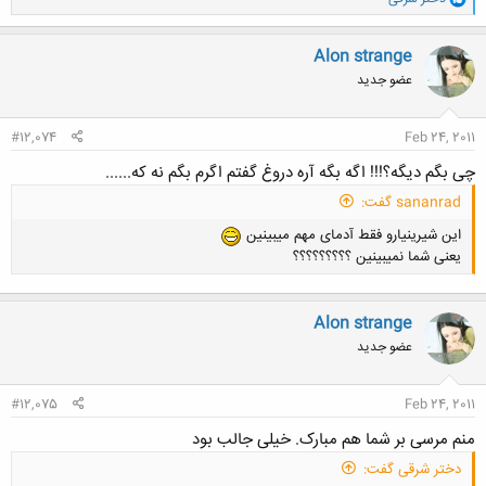
ا
ک
ن
Alon strange
ش
عضو جدید
ه
ا
:
#12,074
Feb 24, 2011
چی بگم دیگه؟!!! اگه بگه آره دروغ گفتم اگرم بگم نه که......
sananrad گفت:
این شیرینیارو فقط آدمای مهم میبینین
یعنی شما نمیبینین ؟؟؟؟؟؟؟؟؟
Alon strange
عضو جدید
کلیک کنید تا باز شود...
#12,075
Feb 24, 2011
منم مرسی بر شما هم مبارک. خیلی جالب بود
دختر شرقی گفت: