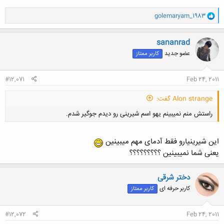
و
golemaryam_1983
ا
ک
ن
sananrad
ش
عضو جدید
کاربر ممتاز
ه
ا
:
#12,071
Feb 24, 2011
Alon strange گفت:
راستش منم نمیبینم یهو اسم شیرینی رو دیدم جوگیر شدم.
این شیرینیارو فقط آدمای مهم میبینین
یعنی شما نمیبینین ؟؟؟؟؟؟؟؟؟
دختر شرقی
کلیک کنید تا باز شود...
کاربر حرفه ای
کاربر ممتاز
#12,072
Feb 24, 2011