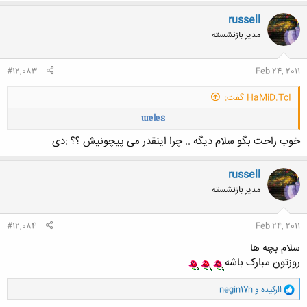
russell
مدیر بازنشسته
#12,083
Feb 24, 2011
HaMiD.TcI گفت:
ɯɐlɐs
خوب راحت بگو سلام دیگه .. چرا اینقدر می پیچونیش ؟؟ :دی
russell
مدیر بازنشسته
کلیک کنید تا باز شود...
#12,084
Feb 24, 2011
سلام بچه ها
روزتون مبارک باشه
و
اارکیده
و
negin17h
ا