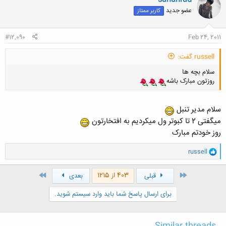
عضو جدید
کاربر ممتاز
#12,090
Feb 24, 2011
russell گفت:
سلام بچه ها
روزتون مبارک باشه
سلام مدیر تنبل
میگفتی 2 تا کبوتر ول میکردیم به افتخارتون
روز خودتم مبارک
و
russell
ا
ک
ن
اول
آخر
403 از 1215
قبلی
بعدی
ش
ه
برای ارسال پاسخ شما باید وارد سیستم شوید.
ا
: