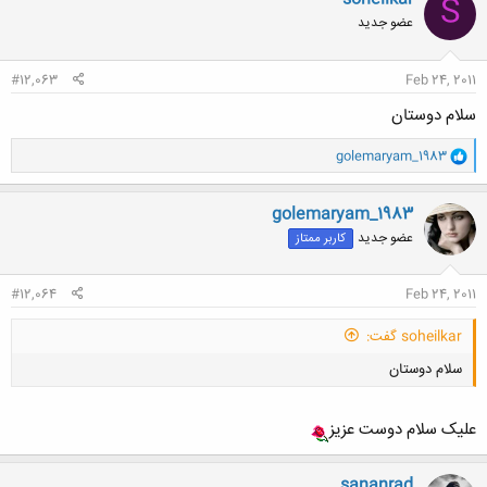
S
عضو جدید
#12,063
Feb 24, 2011
سلام دوستان
و
golemaryam_1983
ا
ک
ن
golemaryam_1983
ش
عضو جدید
کاربر ممتاز
ه
ا
:
#12,064
Feb 24, 2011
soheilkar گفت:
سلام دوستان
علیک سلام دوست عزیز
sananrad