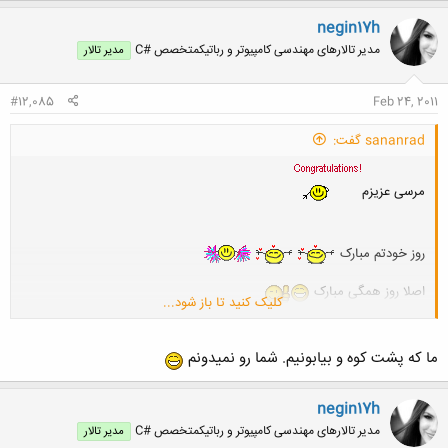
ک
ن
negin17h
ش
مدیر تالارهای مهندسی کامپیوتر و رباتیکمتخصص #C
مدیر تالار
ه
ا
:
#12,085
Feb 24, 2011
sananrad گفت:
مرسی عزیزم
روز خودتم مبارک
اصلا روز همگی مبارک
کلیک کنید تا باز شود...
حالا مهندسین کامپیوتر جز کدوم دسته از اینان ؟؟؟؟؟
ما که پشت کوه و بيابونیم. شما رو نميدونم
negin17h
مدیر تالارهای مهندسی کامپیوتر و رباتیکمتخصص #C
مدیر تالار