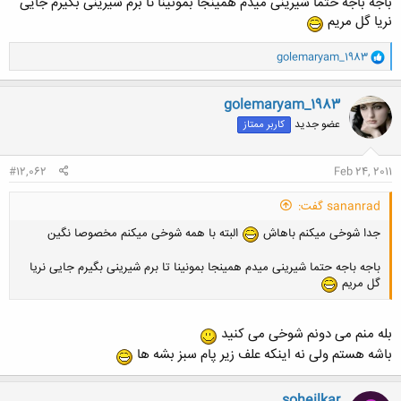
باجه باجه حتما شیرینی میدم همینجا بمونینا تا برم شیرینی بگیرم جایی
نریا گل مریم
و
golemaryam_1983
ا
ک
ن
golemaryam_1983
ش
عضو جدید
کاربر ممتاز
ه
ا
:
#12,062
Feb 24, 2011
sananrad گفت:
جدا شوخی میکنم باهاش
البته با همه شوخی میکنم مخصوصا نگین
باجه باجه حتما شیرینی میدم همینجا بمونینا تا برم شیرینی بگیرم جایی نریا
گل مریم
بله منم می دونم شوخی می کنید
باشه هستم ولی نه اینکه علف زیر پام سبز بشه ها
soheilkar