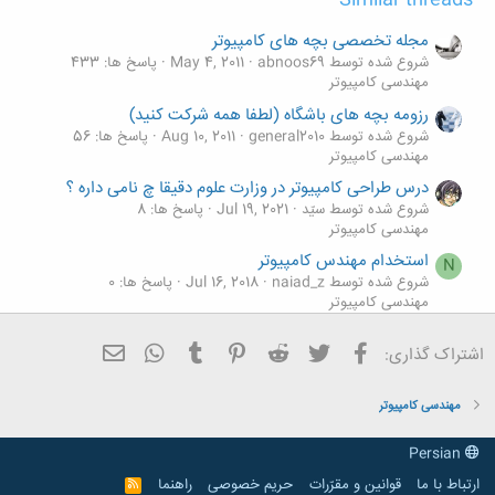
Similar threads
مجله تخصصی بچه های کامپیوتر
شروع شده توسط abnoos69
May 4, 2011
پاسخ ها: 433
مهندسی کامپیوتر
رزومه بچه های باشگاه (لطفا همه شرکت کنید)
شروع شده توسط general2010
Aug 10, 2011
پاسخ ها: 56
مهندسی کامپیوتر
درس طراحی کامپیوتر در وزارت علوم دقیقا چ نامی داره ؟
شروع شده توسط سیّد
Jul 19, 2021
پاسخ ها: 8
مهندسی کامپیوتر
استخدام مهندس کامپیوتر
N
شروع شده توسط naiad_z
Jul 16, 2018
پاسخ ها: 0
مهندسی کامپیوتر
کامپیوتر های کوانتوم
A
فیسبوک
تویتر
Reddit
Pinterest
Tumblr
ایمیل
WhatsApp
اشتراک گذاری:
شروع شده توسط ALIREZA FREEDOM
May 4, 2017
پاسخ
ها: 0
مهندسی کامپیوتر
مهندسی کامپیوتر
Persian
ارتباط با ما
قوانین و مقرّرات
حریم خصوصی
راهنما
R