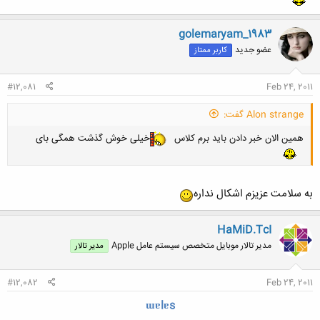
golemaryam_1983
عضو جدید
کاربر ممتاز
#12,081
Feb 24, 2011
Alon strange گفت:
همین الان خبر دادن باید برم کلاس
خیلی خوش گذشت همگی بای
به سلامت عزیزم اشکال نداره
HaMiD.TcI
مدیر تالار موبایل متخصص سیستم عامل Apple
مدیر تالار
#12,082
Feb 24, 2011
ɯɐlɐs