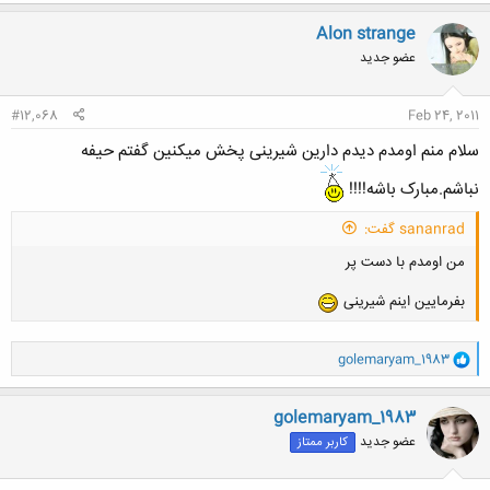
Alon strange
عضو جدید
#12,068
Feb 24, 2011
سلام منم اومدم دیدم دارین شیرینی پخش میکنین گفتم حیفه
نباشم.مبارک باشه!!!!
sananrad گفت:
من اومدم با دست پر
بفرمایین اینم شیرینی
و
golemaryam_1983
ا
ک
ن
golemaryam_1983
ش
عضو جدید
کاربر ممتاز
ه
ا
: