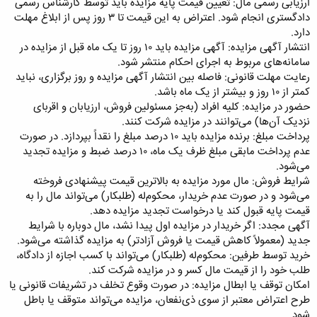
ارزیابی رسمی مال: تعیین قیمت پایه مزایده باید توسط کارشناس رسمی
دادگستری انجام شود. اعتراض به این قیمت تا ۳ روز پس از ابلاغ مهلت
دارد.
انتشار آگهی مزایده: آگهی مزایده باید ۱۰ روز تا یک ماه قبل از مزایده در
سامانه‌های مربوط به اجرای احکام منتشر شود.
رعایت مهلت قانونی: فاصله بین انتشار آگهی مزایده و روز برگزاری، نباید
کمتر از ۱۰ روز و بیشتر از یک ماه باشد.
حضور در مزایده: کلیه افراد (به‌جز مسئولین فروش، ارزیابان و اقربای
نزدیک آن‌ها) می‌توانند در مزایده شرکت کنند.
پرداخت مبلغ: برنده مزایده باید ۱۰ درصد مبلغ را نقداً بپردازد. در صورت
عدم پرداخت مابقی مبلغ ظرف یک ماه، ۱۰ درصد ضبط و مزایده تجدید
می‌شود.
شرایط فروش: مال مورد مزایده به بالاترین قیمت پیشنهادی فروخته
می‌شود و در صورت عدم خریدار، محکوم‌له (طلبکار) می‌تواند مال را به
قیمت پایه قبول کند یا درخواست تجدید مزایده دهد.
آگهی مجدد: اگر خریدار در مزایده اول پیدا نشد، مال دوباره با شرایط
جدید (معمولاً کاهش قیمت یا فروش آزادتر) به مزایده گذاشته می‌شود.
خرید توسط طرفین: محکوم‌له (طلبکار) می‌تواند با کسب اجازه از دادگاه،
طلب خود را از قیمت مال کسر و در مزایده شرکت کند.
امکان توقف یا ابطال مزایده: در صورت وقوع تخلف در تشریفات قانونی یا
طرح اعتراض معتبر از سوی ذی‌نفعان، مزایده می‌تواند متوقف یا باطل
شود.