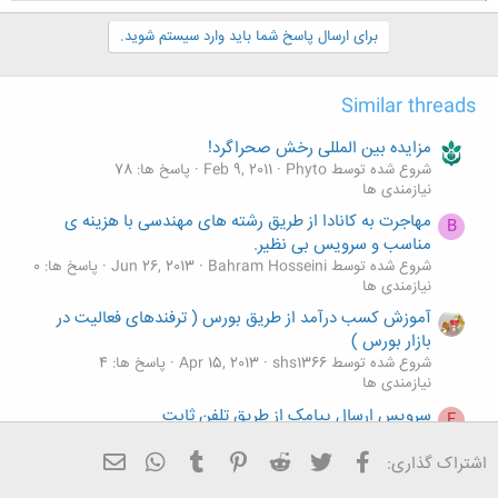
ک
ن
برای ارسال پاسخ شما باید وارد سیستم شوید.
ش
ه
ا
Similar threads
:
مزایده بین المللی رخش صحراگرد!
شروع شده توسط Phyto
Feb 9, 2011
پاسخ ها: 78
نیازمندی ها
مهاجرت به کانادا از طریق رشته های مهندسی با هزینه ی
B
مناسب و سرویس بی نظیر.
شروع شده توسط Bahram Hosseini
Jun 26, 2013
پاسخ ها: 0
نیازمندی ها
آموزش کسب درآمد از طریق بورس ( ترفندهای فعالیت در
بازار بورس )
شروع شده توسط shs1366
Apr 15, 2013
پاسخ ها: 4
نیازمندی ها
سرویس ارسال پیامک از طریق تلفن ثابت
F
شروع شده توسط fado
Mar 29, 2013
پاسخ ها: 0
نیازمندی ها
فیسبوک
تویتر
Reddit
Pinterest
Tumblr
ایمیل
WhatsApp
اشتراک گذاری:
کسب شغل از طریق اینترنت
T