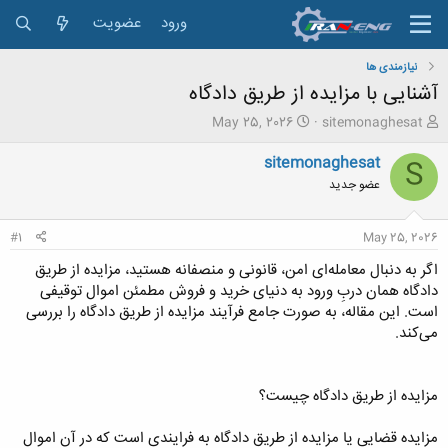
ورود
عضویت
نیازمندی ها
آشنایی با مزایده از طریق دادگاه
ش
ت
May 25, 2026
sitemonaghesat
ر
ا
و
ر
sitemonaghesat
S
ع
ی
عضو جدید
ک
خ
ن
ش
ن
ر
#1
May 25, 2026
د
و
ه
ع
اگر به دنبال معامله‌ای امن، قانونی و منصفانه هستید، مزایده از طریق
م
دادگاه همان دربِ ورود به دنیای خرید و فروش مطمئن اموال توقیفی
و
است. این مقاله، به صورت جامع فرآیند مزایده از طریق دادگاه را بررسی
ض
می‌کند.
و
ع
مزایده از طریق دادگاه چیست؟
مزایده قضایی یا مزایده از طریق دادگاه به فرایندی است که در آن اموال