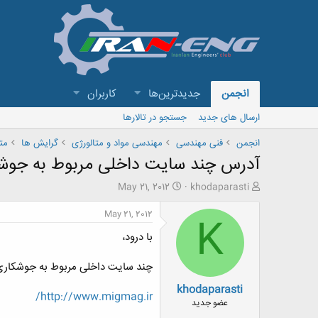
انجمن
جدیدترین‌ها
کاربران
ارسال های جدید
جستجو در تالارها
انجمن
فنی مهندسی
مهندسی مواد و متالورژی
گرایش ها
مت
آدرس چند سایت داخلی مربوط به جوشکار
ش
ت
May 21, 2012
khodaparasti
ر
ا
و
ر
May 21, 2012
K
ع
ی
با درود،
ک
خ
ن
ش
ن
ر
چند سایت داخلی مربوط به جوشکاری، باز
د
و
khodaparasti
ه
ع
http://www.migmag.ir/
م
عضو جدید
و