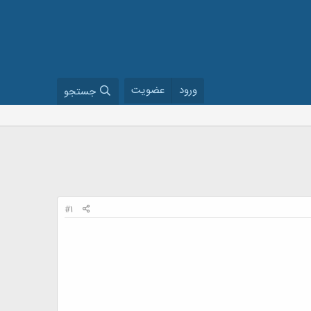
ورود
عضویت
جستجو
#1