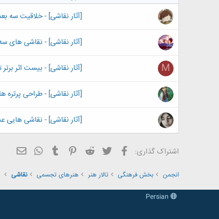
[آثار نقاشی] - خلاقیت سه بع
[آثار نقاشی] - نقاشی های س
M
[آثار نقاشی] - بیست اثر برتر 
[آثار نقاشی] - طراحی پرتره ها
[آثار نقاشی] - نقاشی هایی ع
فیسبوک
تویتر
Reddit
Pinterest
Tumblr
ایمیل
WhatsApp
اشتراک گذاری:
انجمن
بخش فرهنگی
تالار هنر
هنرهای تجسمی
نقاشی
Persian