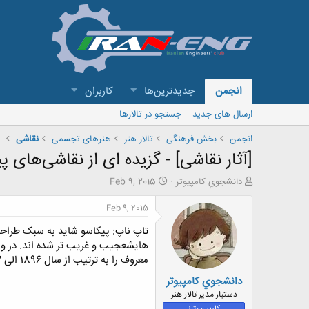
انجمن
جدیدترین‌ها
کاربران
ارسال های جدید
جستجو در تالارها
انجمن
بخش فرهنگی
تالار هنر
هنرهای تجسمی
نقاشی
[آثار نقاشی] - گزیده ای از نقاشی‌های پ
ش
ت
دانشجوي كامپيوتر
Feb 9, 2015
ر
ا
و
ر
Feb 9, 2015
ع
ی
تاپ ناپ:
پیکاسو شاید به سبک طراحی
ک
خ
ن
ش
هایشعجیب و غریب تر شده اند. در وا
ن
ر
معروف را به ترتیب از سال 1896 الی 1972 مشاهده خواهید کرد. روند تغییر سبک وی به خوبی در تصاویر مشخص است.
د
و
دانشجوي كامپيوتر
ه
ع
م
دستیار مدیر تالار هنر
و
کاربر ممتاز