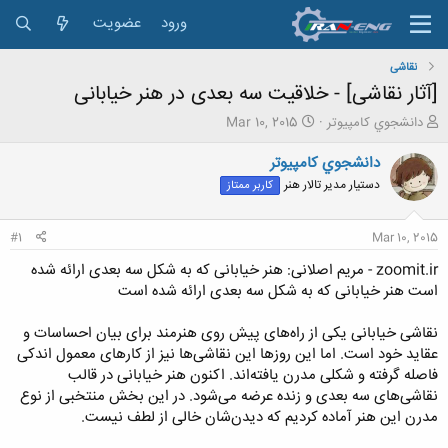
ورود
عضویت
نقاشی
[آثار نقاشی] - خلاقیت سه بعدی در هنر خیابانی
ش
ت
دانشجوي كامپيوتر
Mar 10, 2015
ر
ا
و
ر
دانشجوي كامپيوتر
ع
ی
دستیار مدیر تالار هنر
کاربر ممتاز
ک
خ
ن
ش
ن
ر
#1
Mar 10, 2015
د
و
ه
ع
zoomit.ir - مریم اصلانی: هنر خیابانی که به شکل سه بعدی ارائه شده
م
است هنر خیابانی که به شکل سه بعدی ارائه شده است
و
ض
نقاشی خیابانی یکی از راه‌های پیش روی هنرمند برای بیان احساسات و
و
عقاید خود است. اما این روزها این نقاشی‌ها نیز از کارهای معمول اندکی
ع
فاصله گرفته و شکلی مدرن یافته‌اند. اکنون هنر خیابانی در قالب
نقاشی‌های سه بعدی و زنده عرضه می‌شود. در این بخش منتخبی از نوع
مدرن این هنر آماده کردیم که دیدن‌شان خالی از لطف نیست.