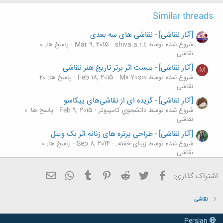
Similar threads
[آثار نقاشی] - نقاشی های سه بعدی
شروع شده توسط shiva.a.r.t
Mar 9, 2015
پاسخ ها: 0
نقاشی
[آثار نقاشی] - بیست اثر برتر تاریخ هنر نقاشی
M
شروع شده توسط Mʀ Yᴀsɪɴ
Feb 18, 2015
پاسخ ها: 20
نقاشی
[آثار نقاشی] - گزیده ای از نقاشی‌های پیکاسو
شروع شده توسط دانشجوي كامپيوتر
Feb 9, 2015
پاسخ ها: 0
نقاشی
[آثار نقاشی] - طراحی پرتره های زنانه اثر بک وینل
شروع شده توسط زیبای خفته.
Sep 8, 2014
پاسخ ها: 0
نقاشی
[آثار نقاشی] - نقاشی هایی عجیب و خلاقانه
فیسبوک
تویتر
Reddit
Pinterest
Tumblr
ایمیل
WhatsApp
اشتراک گذاری:
شروع شده توسط m@hboubeh
Aug 13, 2014
پاسخ ها: 1
نقاشی
نقاشی
Persian