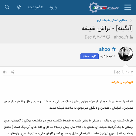
ورود
عضویت
صنایع دستی شیشه ای
[آبگینه] - تراش شیشه
ش
ت
Dec 6, 2013
ahoo_fr
ر
ا
و
ر
ahoo_fr
ع
ی
عضو جدید
کاربر ممتاز
ک
خ
ن
ش
ن
ر
#1
Dec 6, 2013
د
و
ه
ع
تاریخچه ی شیشه
م
و
ض
شيشه را نخستين بار و پيش از هزاره چهارم پيش از ميلاد فينيقي ها ساختند و سپس ملل و اقوام ديگر چون
و
ع
مصريان ، ايرانيان ، هنديان و ديگران نيز موفق به ساخت شيشه شدند.
ظروف شيشه اي به رنگ زرد صدفي با زينتي شبيه به خطوط شکسته موج دار مکشوف دريکي از گورستان هاي
لرستان ،( يک گردنبند شيشه اي متعلق به 2250 سال پيش از ميلاد که داراي دانه هاي آبي رنگ است ) متعلق
به ناحيه شمال غربي ايران ( قطعات شيشه اي مايل به سبزي که در کاوش هاي باستان شناسي درلرستان ،