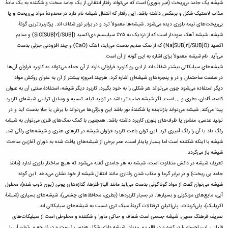
شیشه یک
جامد بی‌ریخت
(غیر
بلوری
) است که می‌تواند رفتار انتقالی از یک جامد سخت و شکننده به یک مادهٔ
مذاب لاستیک شکل و برعکس داشته باشد. این رفتار که
انتقال شیشه
نام دارد در محدودهٔ مواد
بی‌ریخت
و یا
بی‌ریخت‌های نیمه بلوری دیده می‌شود. شیشه‌ها معمولاً
ترد
و در برابر نور شفاف اند. پرکاربردترین گونهٔ
شیشه،
شیشه آهک سوددار
است که از نزدیک به ۷۵٪
سیلیسیم دی‌اکسید
(SiO[SUB]۲[/SUB]) و
سدیم
اکسید
(Na[SUB]۲[/SUB]O) که از
نمک سدیم
بدست می‌آید،
آهک
(CaO) و چند افزودنی جزئی بدست
می‌آید. نام
شیشه
معمولاً برای اشاره به این گونه از آن است.
شیشه‌های سیلیکاتی بیشتر شفاف اند از این رو کاربرد فراوانی دارند از آن جمله می‌تواند به کاربرد فراوان آن‌ها
در صنعت ساختمان و در و پنجره‌های شیشه‌ای اشاره کرد. هرچند امروزه بیشتر از آن به عنوان روکش مواد
دیگر استفاده می‌شود چون می‌تواند هر شکلی را به خود بگیرد. کاربرد دیگر شیشه، استفادهٔ سنتی آن به عنوان
کاسه
،
گلدان
، بطری و ... است. اگر شیشه صلب تر باشد در تولید
تیله
، تسبیه و وسایل تزئینی شیشه‌ای کاربرد
پیدا می‌کند. شیشه می‌تواند بازتابنده یا شکنندهٔ نور باشد این ویژگی‌ها می‌تواند با برش یا جلا بدست آید و در
تولید
عدسی
، منشور یا ظرف‌های بلوری کاربرد داشته باشد. همچنین با کمک نمک‌های فلزی می‌توان به شیشه
رنگ داد یا آن را رنگ آمیزی کرد. این توان باعث کاربرد فراوان شیشه در
کارهای هنری
و
شیشه‌های رنگی
شد.
شیشه با اینکه شکننده است اما بسیار پایدار است، عمر برخی از شیشه‌های یافت شده به دوران آغازین ساخت
شیشه باز می‌گردد.
تعریف شیشه در دانش متفاوت است، شیشه به هر جامدی گفته می‌شود که هیچ ساختار بلوری ندارد (مانند
جامد بی ریخت
) و در برابر گرما و مذاب شدن رفتاری مانند
انتقال شیشه
از خود نشان می‌دهد. این گونه
شیشه می‌توان گفت از مواد گوناگونی بدست می‌آید مانند
آلیاژ
فلزها، گدازه‌های یونی (یون ذوب شده)،
محلول
آبی
، مایع‌های مولکولی و
بسپارها
. در بسیار کاربردها (بطری، محافظ‌های چشمی)، شیشه‌های
بسپاری
(
شیشهٔ
اکریلیک
)،
پلی‌کربنات
،
پلی‌اتیلن ترفتالات
گزینهٔ سبک تری نسبت به شیشه‌های سیلیکاتی اند.
تعریف
فرهنگ معین
: شیشه جسمی است شفاف و حاکی ماورا و شکننده و مخلوطی است از سیلیکات‌های
قلیایی. این اجسام را در کوره و در قالب می‌ریزند. شیشه دارای شکل هندسی نیست و در نتیجه می‌توان آن را