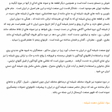
شوش و حسنلو بدست آمده است و همچنين ديگر قطعه ها و نمونه هاي اندکي از آنها در موزه آبگينه و
سفالينه تهران هم موجود است ، نشانگر قدمت اين صنعت ارزنده و اين هنر اصيل در ايران است . جام هاي
بلورين و دکمه هاي ظريف شيشه اي به جاي مانده از دوره هخامنشي، نمونه هايي از شيشه هاي دميده در
قالب و قطعه هاي زيباي شيشه اي که به گونه اي هنرمندانه تراش داده شده اند ، همگي به دوران ايران
باستان تعلق دارند و حاکي از رونق و اعتبار شيشه گري از آغاز تاريخ مدون ايران تا قرن هفتم است هر چند که
از شيشه گري دوره اسلامي آگاهي چنداني در دست نيست ، ولي شواهد و نيز نمونه هاي از نقاط مختلف مانند
شوش ، ري ، ساوه، و نيشابور، بدست آمده ، نشان مي دهد در دوره مذکور ظروف گوناگون شيشه اي مانند
بطري ، قوري ، عطردان ، گلدان و فنجان ساخته مي شده است . قرنهاي پنجم تا هفتم قمري را ميبايد .
اوج صنعت شيشه گري در ايران به حساب آورد زيرا در دوران مذکور ، صنعتگران به شيوه هاي جديدي روي
آوردند و استفاده از قالبهاي گوناگون با نقوش برجسته و فرورفته را رواج داده و حک و تراش روي شيشه را نيز
براي غناي کارشان به خدمت گرفتند . درهمين دوران است که نقاشي هاي گوناگون از قبيل گلهاي تزئيني ،
شکل جانوارن و استفاده از اشعار و آيات قرآن با رنگهاي متنوع ، بعنوان عاملي مکمل وارد شيشه گري دستي
ايران مي شود .
در دوره صفويه نيز ظروف مختلف شيشه اي درمناطق مختلف ايران چون اصفهان ، شيراز ، گرگان و جاهاي
ديگر ساخته مي شد که درحال حاضر صنعت شيشه گري در ايران با پيشرفت تکنولوژي تحولات چشمگيري
نموده است که ظهور صنعت کريستال از اين جمله مي باشد .
مواد تشکیل دهنده شیشه :