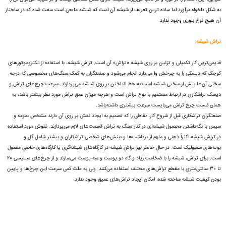
به شکل دلخواه درآورد اما ساده ترین تعریف از شیشه آن است که شیشه مایعی است سفت شده که در ساختار
آن هیچ نوع بلوری وجود ندارد.
تراش شیشه:
قدیمی‌ترین کار تکمیلی و تزئین بر روی شیشه «تراش» آن است. تراش شیشه، با استفاده از الکتروموتورهای
کوچک که دیسکی را به چرخش وا می‌دارد انجام می‌شود و صنعتگران به کمک سنگ‌های مخصوصی که درجه
سختی آن‌ها بیش از سختی شیشه‌ است به خط انداختن بر روی شیشه می‌پردازند. سرعت چرخ‌های تراش و
دیسک تراشکاری در ارتباط مستقیم با نوع تراش است و هرچه میزان عمق تراش مورد نظر بیشتر باشد، به
همان نسبت چرخ تراش می‌بایست سرعت بیشتری داشته‌باشد.
صنعتگران تراشکاری قبل از شروع کار، نقاطی را که تصمیم به ایجاد نقش بر روی آن دارند مشخص نموده و
سپس با نگه‌داشتن محصول شیشه‌ای در کنار سنگ به تراش قسمت‌های لازم می‌پردازند. نقوش مورد استفاده
در تراش شیشه اکثراً ذهنی و ملهم از برداشت‌ها و بینش‌های شخصی تراشکاران و بیشتر شامل گل و
بوته‌های سمبولیک است. در حال حاضر نیز تراش شیشه در کارگاه‌های شیشه‌گری یا کارگاه‌های خاصی معمول
است. برای تراش، شیشه را با ضخامت زیاد و گاه دو پوست و سه پوست می‌سازند و از چرخ‌های سیلیسی 20
تا 30 سانتی‌متری با مقطع تراش‌های مختلف استفاده می‌کنند. ولی به علت کمی سرعت این چرخ‌ها و پایین
بودن کیفیت شیشه ساخته شده، امکان ایجاد تراش‌های عمیق وجود ندارد.