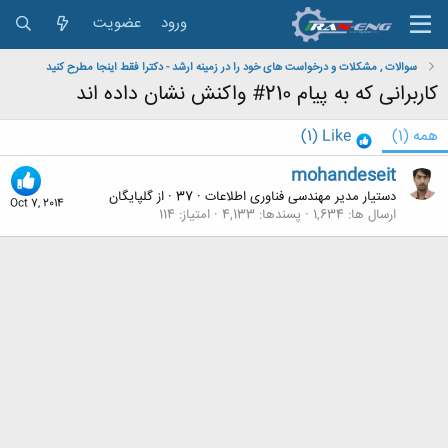
ورود
عضویت
سوالات , مشکلات و درخواست های خود را در زمینه ارشد - دکترا فقط اینجا مطرح کنید
کاربرانی که به پیام 210# واکنش نشان داده اند
همه
(1)
Like
(1)
mohandeseit
دستیار مدیر مهندسی فناوری اطلاعات
·
37
·
از
گلپايگان
Oct 7, 2014
ارسال ها
1,634
پسندها
4,133
امتیاز
114