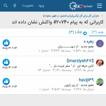
ورود
عضویت
هزاران گل برای گل نرگس(برای تعجیل در ظهور صلوات)
کاربرانی که به پیام 20740# واکنش نشان داده اند
همه
(3)
Like
(3)
زهره ه
ز
عضو جدید
·
از
تـهــــــــران
Aug 13, 2014
ارسال ها
2,530
پسندها
3,436
امتیاز
0
$marziyeh67$
کاربر حرفه ای
·
از
" سفر غربت یار ..."
Aug 13, 2014
ارسال ها
1,389
پسندها
3,030
امتیاز
114
havij139
عضو جدید
·
از
زیر بارون
Aug 13, 2014
ارسال ها
2,697
پسندها
4,582
امتیاز
0