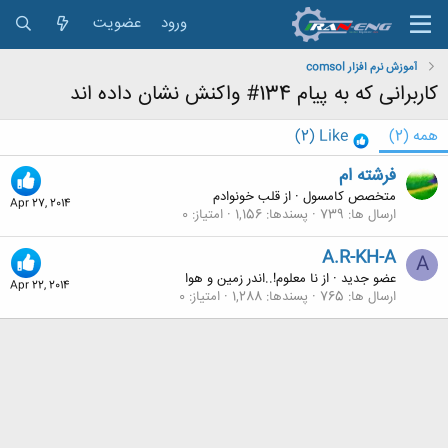
ورود
عضویت
آموزش نرم افزار comsol
کاربرانی که به پیام 134# واکنش نشان داده اند
همه
(2)
Like
(2)
فرشته ام
متخصص کامسول
·
از
قلب خونوادم
Apr 27, 2014
ارسال ها
739
پسندها
1,156
امتیاز
0
A.R-KH-A
A
عضو جدید
·
از
نا معلوم!..اندر زمین و هوا
Apr 22, 2014
ارسال ها
765
پسندها
1,288
امتیاز
0