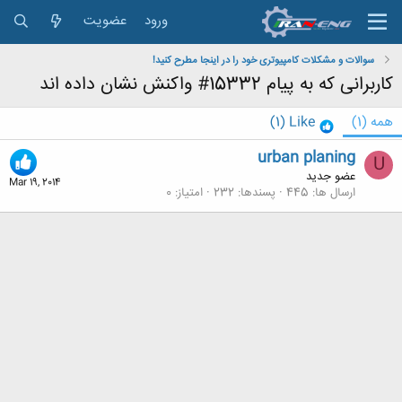
ورود
عضویت
سوالات و مشکلات کامپیوتری خود را در اینجا مطرح کنید!
کاربرانی که به پیام 15332# واکنش نشان داده اند
همه
(1)
Like
(1)
urban planing
U
عضو جدید
Mar 19, 2014
ارسال ها
445
پسندها
232
امتیاز
0