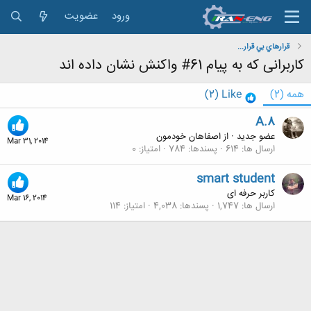
ورود
عضویت
قرارهاي بي قرار...
کاربرانی که به پیام 61# واکنش نشان داده اند
همه
(2)
Like
(2)
A.8
عضو جدید
·
از
اصفاهان خودمون
Mar 31, 2014
ارسال ها
614
پسندها
784
امتیاز
0
smart student
کاربر حرفه ای
Mar 16, 2014
ارسال ها
1,747
پسندها
4,038
امتیاز
114