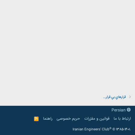
قرارهاي بي قرار...
Persian
ارتباط با ما
قوانین و مقرّرات
حریم خصوصی
راهنما
R
S
S
®
Iranian Engineers' Club
© 1385-1401.