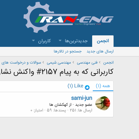
انجمن
جدیدترین‌ها
کاربران
ارسال های جدید
جستجو در تالارها
انجمن
فنی مهندسی
مهندسی شیمی
سوالات و درخواست های 
کاربرانی که به پیام 2157# واکنش نشان داده اند
همه
(1)
Like
(1)
sami-jun
عضو جدید
·
از
کهکشان ها
ارسال ها
251
پسندها
59
امتیاز
0