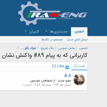
انجمن
جدیدترین‌ها
کاربران
ارسال های جدید
جستجو در تالارها
انجمن
بخش عمومی
زنگ تفريح
جوک بگو....
کاربرانی که به پیام 89# واکنش نشان داده اند
همه
(1)
Like
(1)
A.8
عضو جدید
·
از
اصفاهان خودمون
ارسال ها
614
پسندها
784
امتیاز
0