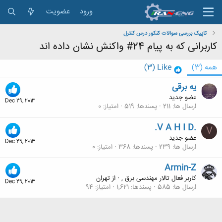
ورود
عضویت
تاپیک بررسی سوالات کنکور درس کنترل
کاربرانی که به پیام 24# واکنش نشان داده اند
همه
(3)
Like
(3)
یه برقی
عضو جدید
Dec 29, 2013
ارسال ها
211
پسندها
519
امتیاز
0
.V A H I D.
V
عضو جدید
Dec 29, 2013
ارسال ها
239
پسندها
368
امتیاز
0
Armin-Z
کاربر فعال تالار مهندسی برق ,
·
از
تهران
Dec 29, 2013
ارسال ها
585
پسندها
1,621
امتیاز
94