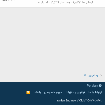
Sep 10, 2008
ارسال ها
6,877
پسندها
14,699
امتیاز
0
به نام زن... ♡
Persian
ارتباط با ما
قوانین و مقرّرات
حریم خصوصی
راهنما
R
S
S
®
Iranian Engineers' Club
© 1385-1401.