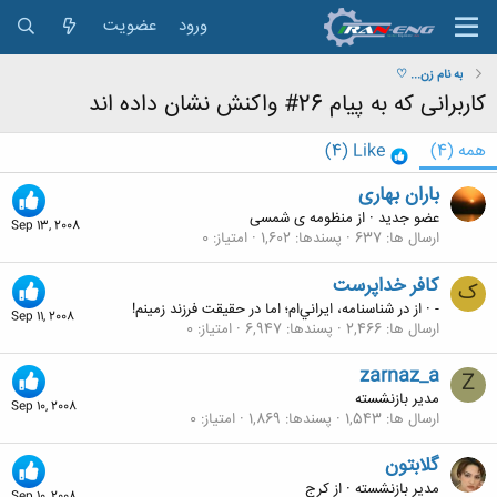
ورود
عضویت
به نام زن... ♡
کاربرانی که به پیام 26# واکنش نشان داده اند
همه
(4)
Like
(4)
باران بهاری
عضو جدید
·
از
منظومه ی شمسی
Sep 13, 2008
ارسال ها
637
پسندها
1,602
امتیاز
0
کافر خداپرست
ک
-
·
از
در شناسنامه،‌ ايراني‌ام؛ اما در حقيقت فرزند زمينم!
Sep 11, 2008
ارسال ها
2,466
پسندها
6,947
امتیاز
0
zarnaz_a
Z
مدیر بازنشسته
Sep 10, 2008
ارسال ها
1,543
پسندها
1,869
امتیاز
0
گلابتون
مدیر بازنشسته
·
از
كرج