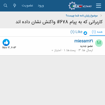
ورود
عضویت
موضوع پایان نامه شما چیست؟
کاربرانی که به پیام 678# واکنش نشان داده اند
همه
(1)
Like
(1)
miesam21
M
عضو جدید
Nov 3, 2013
ارسال ها
3
پسندها
1
امتیاز
0