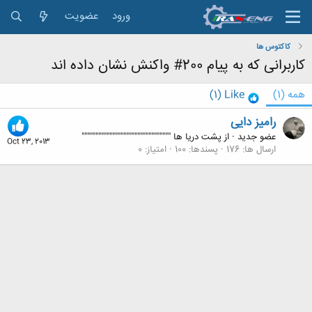
ورود
عضویت
کاکتوس ها
کاربرانی که به پیام 200# واکنش نشان داده اند
همه
(1)
Like
(1)
رامیز دایی
عضو جدید
·
از
پشت دریا ها """"""""""""""""""""""""""""""""
Oct 23, 2013
ارسال ها
176
پسندها
100
امتیاز
0