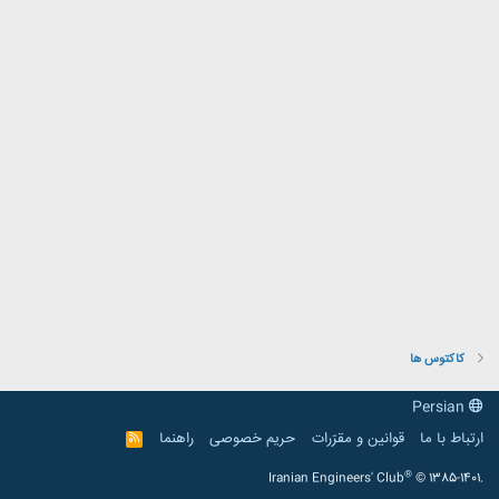
کاکتوس ها
Persian
ارتباط با ما
قوانین و مقرّرات
حریم خصوصی
راهنما
R
S
S
®
Iranian Engineers' Club
© 1385-1401.