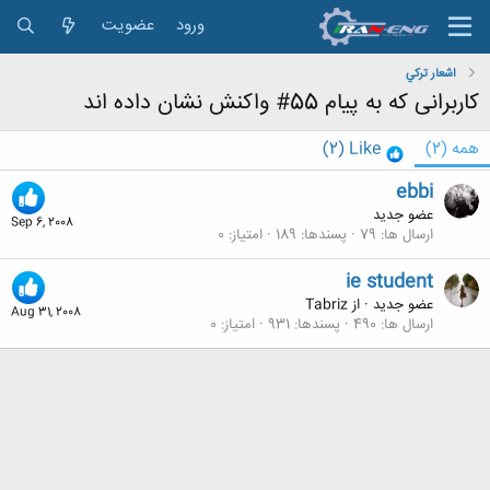
ورود
عضویت
اشعار تركي
کاربرانی که به پیام 55# واکنش نشان داده اند
همه
(2)
Like
(2)
ebbi
عضو جدید
Sep 6, 2008
ارسال ها
79
پسندها
189
امتیاز
0
ie student
عضو جدید
·
از
Tabriz
Aug 31, 2008
ارسال ها
490
پسندها
931
امتیاز
0