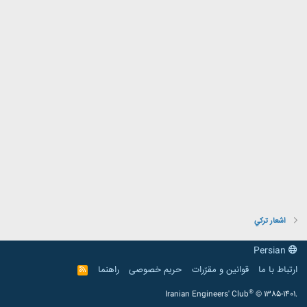
اشعار تركي
Persian
ارتباط با ما
قوانین و مقرّرات
حریم خصوصی
راهنما
R
S
S
®
Iranian Engineers' Club
© 1385-1401.