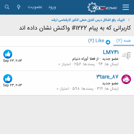
ورود
عضویت
تاپیک رفع اشکال درس کنترل خطی کنکور کارشناسی ارشد
کاربرانی که به پیام 1222# واکنش نشان داده اند
همه
(2)
Like
(2)
LM741
عضو جدید
·
از
فعلا آوراه دنیام
Sep 23, 2013
ارسال ها
94
پسندها
256
امتیاز
0
3tare_87
عضو جدید
Sep 23, 2013
ارسال ها
319
پسندها
598
امتیاز
0