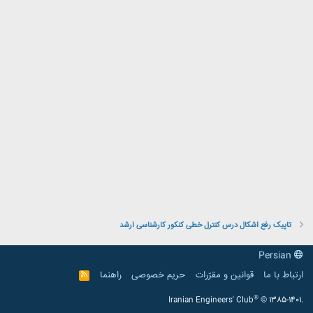
تاپیک رفع اشکال درس کنترل خطی کنکور کارشناسی ارشد
Persian
ارتباط با ما
قوانین و مقرّرات
حریم خصوصی
راهنما
R
S
S
®
Iranian Engineers' Club
© 1385-1401.