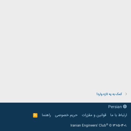
کمک به یه تازه وارد!
Persian
ارتباط با ما
قوانین و مقرّرات
حریم خصوصی
راهنما
R
S
S
®
Iranian Engineers' Club
© 1385-1401.