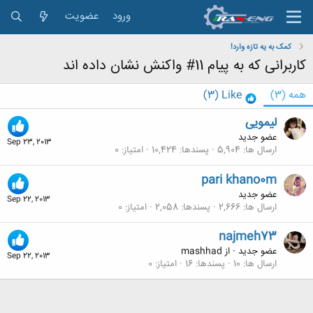
ورود
عضویت
کمک به یه تازه وارد!
کاربرانی که به پیام 11# واکنش نشان داده اند
همه
(3)
Like
(3)
لیمویی
عضو جدید
Sep 23, 2013
ارسال ها
5,904
پسندها
10,424
امتیاز
0
pari khano0m
عضو جدید
Sep 22, 2013
ارسال ها
2,666
پسندها
2,058
امتیاز
0
najmeh73
عضو جدید
·
از
mashhad
Sep 22, 2013
ارسال ها
10
پسندها
16
امتیاز
0