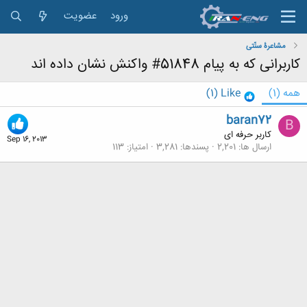
ورود
عضویت
مشاعرۀ سنّتی
کاربرانی که به پیام 51848# واکنش نشان داده اند
همه
(1)
Like
(1)
baran72
B
کاربر حرفه ای
Sep 16, 2013
ارسال ها
2,201
پسندها
3,281
امتیاز
113