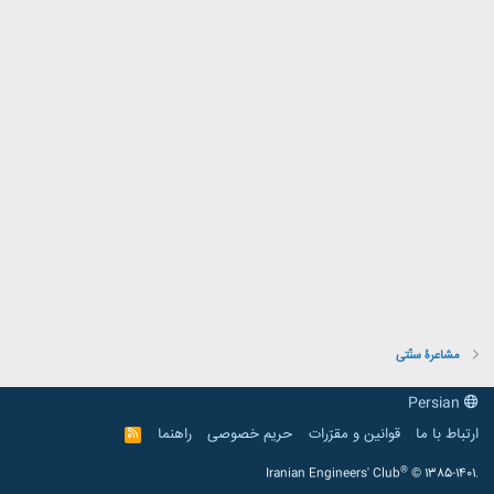
مشاعرۀ سنّتی
Persian
ارتباط با ما
قوانین و مقرّرات
حریم خصوصی
راهنما
R
S
S
®
Iranian Engineers' Club
© 1385-1401.