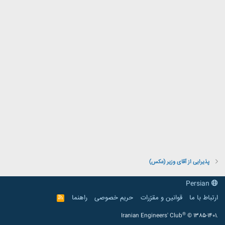
پذیرایی از آقای وزیر (عکس)
Persian
ارتباط با ما
قوانین و مقرّرات
حریم خصوصی
راهنما
R
S
S
®
Iranian Engineers' Club
© 1385-1401.