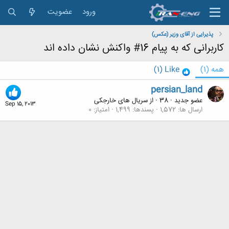
ورود
عضویت
پذیرایی از آقای وزیر (عکس)
کاربرانی که به پیام 16# واکنش نشان داده اند
همه
(1)
Like
(1)
persian_land
عضو جدید
·
38
·
از
سریال های خارجکی
Sep 15, 2013
ارسال ها
1,572
پسندها
1,499
امتیاز
0