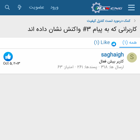
ورود
عضویت
کمک درمورد تست کنترل کیفیت
کاربرانی که به پیام 3# واکنش نشان داده اند
همه
(1)
Like
(1)
saghaigh
S
کاربر بیش فعال
Oct 5, 2013
ارسال ها
318
پسندها
261
امتیاز
63