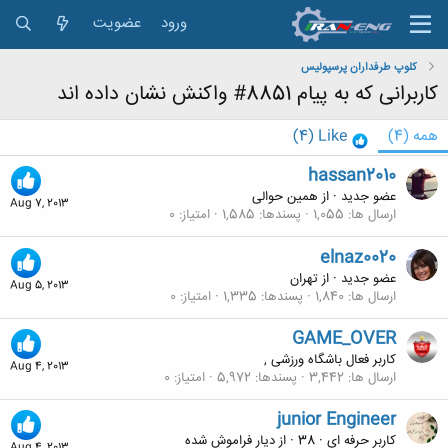
ورود
عضویت
کلوپ طرفداران پرسپولیس
کاربرانی که به پیام 8851# واکنش نشان داده اند
همه
(4)
Like
(4)
hassan2010
عضو جدید
·
از
همین حوالی
Aug 7, 2013
ارسال ها
1,055
پسندها
1,585
امتیاز
0
elnaz0020
عضو جدید
·
از
تهران
Aug 5, 2013
ارسال ها
1,840
پسندها
1,335
امتیاز
0
GAME_OVER
کاربر فعال باشگاه ورزشی ,
Aug 4, 2013
ارسال ها
3,442
پسندها
5,972
امتیاز
0
junior Engineer
کاربر حرفه ای
·
38
·
از
دیار فراموش شده