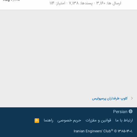
Aug 4, 2013
ارسال ها
3,160
پسندها
7,138
امتیاز
114
کلوپ طرفداران پرسپولیس
Persian
ارتباط با ما
قوانین و مقرّرات
حریم خصوصی
راهنما
R
S
S
®
Iranian Engineers' Club
© 1385-1401.