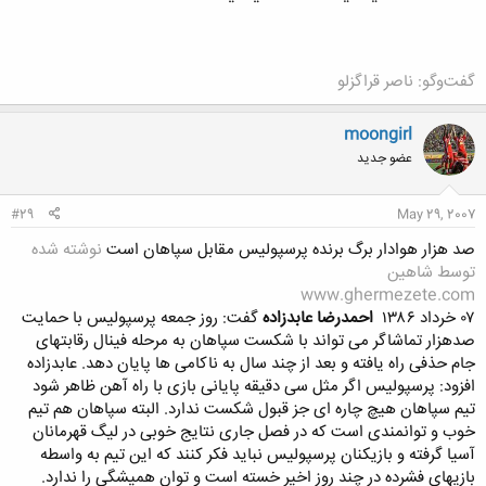
گفت‌وگو: ‌ناصر قراگزلو
moongirl
عضو جدید
#29
May 29, 2007
صد هزار هوادار برگ برنده پرسپوليس مقابل سپاهان است
نوشته شده
توسط شاهين
www.ghermezete.com
۰۷ خرداد ۱۳۸۶
احمدرضا عابدزاده
گفت: روز جمعه پرسپولیس با حمایت
صدهزار تماشاگر می تواند با شکست سپاهان به مرحله فینال رقابتهای
جام حذفی راه یافته و بعد از چند سال به ناکامی ها پایان دهد. عابدزاده
افزود: پرسپولیس اگر مثل سی دقیقه پایانی بازی با راه آهن ظاهر شود
تیم سپاهان هیچ چاره ای جز قبول شکست ندارد. البته سپاهان هم تیم
خوب و توانمندی است که در فصل جاری نتایج خوبی در لیگ قهرمانان
آسیا گرفته و بازیکنان پرسپولیس نباید فکر کنند که این تیم به واسطه
بازیهای فشرده در چند روز اخیر خسته است و توان همیشگی را ندارد.