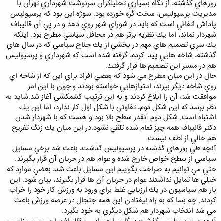
روزهاي گذشته، از نگاه بسياري تحليلگران سرنوشت شهرداري تهران با
مديريت پرسپوليس، سخت گره خورده بود. سوژه اين بود كه پرسپوليس
پاداش اتفاقي است كه بايد در شوراي شهر روي دهد و در پي آن قاليباف
شهردار نماند، اما يك نظريه برتر هم در محافل سياسي مطرح بود. اينكه
يك سري تصميم هاي مهم در بخشي از يك جناح سياسي كه در سال هاي
گذشته، شاخه هايي پيدا كرده، گرفته شده است كه شهرداري و پرسپوليس
هم در مسير اين تصميم ها قرار گرفتند.
حال در اين ميان مطرح مي شود كه بعضي افراد براي اين كه از شاخه اي
روي شاخه ديگر بپرند، امتيازهايي خواسته بودند و چون با اين امر
موافقت شد، آن را ابلاغ كردند و به اين ترتيب كشمكشي آغاز شد.شايد به
نظر برسد كه اين شكل دوم، تفاوتي با شكل اول كار ندارد، اما اين يك
اشتباه است. شكل دوم آنقدر سطح بالا بود و هست كه با شهردار شدن
دكتر قاليباف همه چيز تمام شده تلقي نشود.در اين ميان يك زنگ تفريح
هم خالي از لطف نيست.
آنچه طي روزهاي گذشته در پرسپوليس گذشت، باعث شد برخي مسايل
سياسي از سطح خواص خارج شده و عوام هم در جريان آن قرار بگيرند.
حتي مي توانيم به صراحت بگوييم اين مسايل باعث شد، بعضي موارد كه
خيلي ها تمايل نداشتند عوام در جريان آن ها قرار بگيرند، بيان شود. اين
بار هم سياسيون در يك ارزيابي غلط براي ورود به ورزش كار خود را خراب
كردند. چه بسا كه به راه نيفتادن اين همه جنجال در عرصه ورزش باعث
مي شد انتخاب شهردار هم شكل ديگري به خود بگيرد.