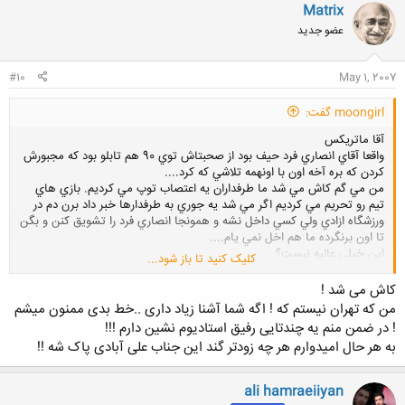
Matrix
عضو جدید
#10
May 1, 2007
moongirl گفت:
آقا ماتريكس
واقعا آقاي انصاري فرد حيف بود از صحبتاش توي 90 هم تابلو بود كه مجبورش
كردن كه بره آخه اون با اونهمه تلاشي كه كرد....
من مي گم كاش مي شد ما طرفداران يه اعتصاب توپ مي كرديم. بازي هاي
تيم رو تحريم مي كرديم اگر مي شد يه جوري به طرفدارها خبر داد برن دم در
ورزشگاه ازادي ولي كسي داخل نشه و همونجا انصاري فرد را تشويق كنن و بگن
تا اون برنگرده ما هم اخل نمي يام....
اين خيلي عاليه نيست؟
کلیک کنید تا باز شود...
زيا هم هماهنگي نمي خواد اگه يه 10-15 تا بچه باحال باشن برن دم در ورزشگاه
و همونجا به اونايي كه مي يان اطلاع بدن كافيه....
کاش می شد !
نظرتون چيه؟
من که تهران نیستم که ! اگه شما آشنا زیاد داری ..خط بدی ممنون میشم
! در ضمن منم یه چندتایی رفیق استادیوم نشین دارم !!!
به هر حال امیدوارم هر چه زودتر گند این جناب علی آبادی پاک شه !!
ali hamraeiiyan