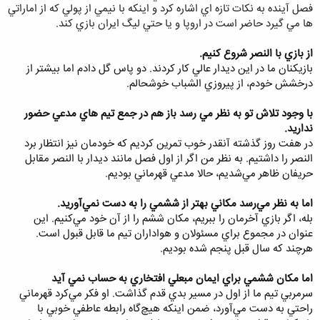
فصل آينده به نکات تازه اي اشاره کرد و اينکه با نيمي از پولي که از اماراتي
ها مي گيرد حاضر است در اروپا و يا حتي ليگ ايران بازي کند.
از بازي با النصر شروع كنيم.
بازيكنان ما در اين ديدار عالي كار كردند. دو پاس گل دادم اما بيشتر از
درخشش خودم، از پيروزي الشباب خوشحالم.
با وجود تلاش تو به نظر مي رسد باز هم در جمع تيم هاي مدعي حضور
نداريد.
در هفت روز گذشته آنقدر خوب تمرين كرديم كه خودمان نيز انتظار برد
النصر را داشتيم. به نظر من اگر از اول فصل مانند ديدار با النصر مقابل
حريفان ظاهر مي‌شديم، حالا مدعي قهرماني بوديم.
اما به نظر مي‌رسد مكاني بهتر از ششمي را به دست نمي‌آوريد.
بله، اگر بازي آخرمان را ببريم، مكان ششم را از آن خود مي‌كنيم. اين
عنوان در مجموع براي مسئولان و هواداران تيم ما قابل قبول است.
هرچند كه سال قبل پنجم شده بوديم.
اما مكان ششمي براي ايمان مبعلي افتخاري به حساب نمي آيد
سرمربي تيم ما از اول در مسير بدي قدم گذاشت. او فكر مي‌كرد قهرماني
راحتي به دست مي‌آورد،‌ ضمن اينكه هيچ‌گاه رابطه عاطفي خوبي با