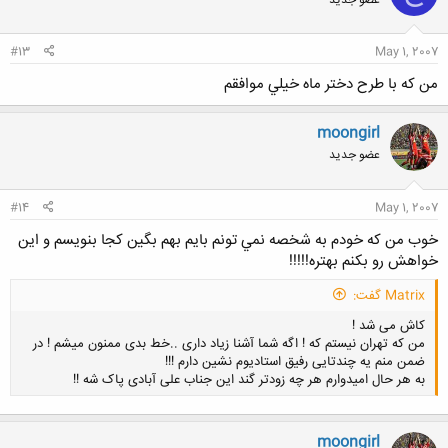
#13
May 1, 2007
من كه با طرح دختر ماه خيلي موافقم
moongirl
عضو جدید
#14
May 1, 2007
خوب من كه خودم به شخصه نمي تونم بايم بهم بگين كجا بنويسم و اين
خواهش رو بكنم بهتره!!!!!
Matrix گفت:
کاش می شد !
من که تهران نیستم که ! اگه شما آشنا زیاد داری ..خط بدی ممنون میشم ! در
ضمن منم یه چندتایی رفیق استادیوم نشین دارم !!!
به هر حال امیدوارم هر چه زودتر گند این جناب علی آبادی پاک شه !!
moongirl