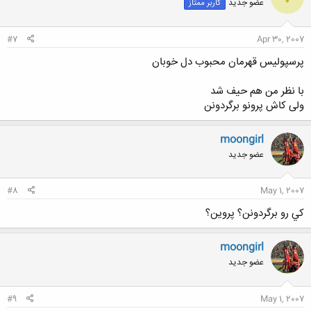
عضو جدید
کاربر ممتاز
#7
Apr 30, 2007
پرسپولیس قهرمان محبوب دل خوبان
با نظر من هم حیف شد
ولی کاش پرونو برگردونن
moongirl
عضو جدید
#8
May 1, 2007
كي رو برگردونن؟ پروين؟
moongirl
عضو جدید
#9
May 1, 2007