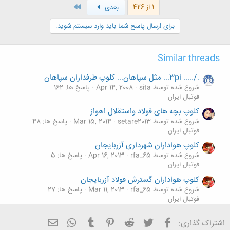
آخر
1 از 426
بعدی
برای ارسال پاسخ شما باید وارد سیستم شوید.
Similar threads
./..... 3pi... مثل سپاهان... کلوپ طرفداران سپاهان
شروع شده توسط sita
Apr 14, 2008
پاسخ ها: 162
فوتبال ایران
کلوپ بچه های فولاد واستقلال اهواز
شروع شده توسط setare2013
Mar 15, 2014
پاسخ ها: 48
فوتبال ایران
کلوپ هواداران شهرداری آزربایجان
شروع شده توسط rfa_65
Apr 16, 2013
پاسخ ها: 5
فوتبال ایران
کلوپ هواداران گسترش فولاد آزربایجان
شروع شده توسط rfa_65
Mar 11, 2013
پاسخ ها: 27
فوتبال ایران
کلوپ آبیدلان.
فیسبوک
تویتر
Reddit
Pinterest
Tumblr
ایمیل
WhatsApp
اشتراک گذاری:
شروع شده توسط pesare abidell
Dec 12, 2011
پاسخ ها: 54K