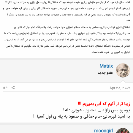
كشد. حال بايد ديد كه آيا باز هم سازمان بر اين عقيده خواهد بود كه استقلال تا پايان فصل نيازي به هيئت مديره ندارد؟!
اين طور كه از ظواهر امر پيداست در صورت ادامه اين پديده غريب در مديريت استقلال كار بيش از پيش گره خواهد خورد و
آن وقت است كه سازمان تربيت بدني در قبال استقلال با يك چالش خطرناك مواجه خواهد بود نه يك نقيصه و مشكل!
***
استقلال تهران فردا در ديداري حساس به مصاف همنام اهوازي خود خواهد رفت. يك جنگ تمام عيار كه فاتح آن
صدرنشين ليگ خواهد بود و اگر فاتح، تيم اهوازي باشد، بايد منتظر يك آشوب و بلوا در استقلال باشيم!بديهي است كه ما
دوست نداريم استقلال دچار عصيان زدگي شود اما اين طور كه از اوضاع اين تيم بي سر و سامان بر مي آيد، ادامه اين روند
كنوني در مديريت باشگاه استقلال، باعث تجديد تنش در اين تيم خواهد شد. بدون تعارف بايد بگوييم كه استقلال اكنون
تبديل به شهري پر آشوب شده است.
Matrix
عضو جدید
#4
Apr 28, 2007
زیبا تر از آنیم که آبی بمیریم !!!
پرسپولیس زلزله ... محبوب هرچی دله !!
به امید قهرمانی جام حذفی و صعود به پله ی اول آسیا !!
moongirl