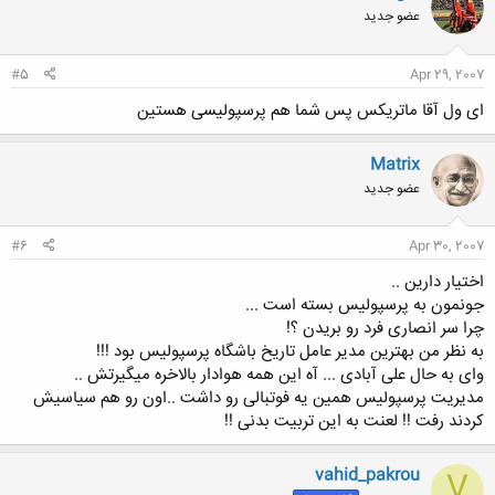
عضو جدید
#5
Apr 29, 2007
ای ول آقا ماتریکس پس شما هم پرسپولیسی هستین
Matrix
عضو جدید
#6
Apr 30, 2007
اختیار دارین ..
جونمون به پرسپولیس بسته است ...
چرا سر انصاری فرد رو بریدن ؟!
به نظر من بهترین مدیر عامل تاریخ باشگاه پرسپولیس بود !!!
وای به حال علی آبادی ... آه این همه هوادار بالاخره میگیرتش ..
مدیریت پرسپولیس همین یه فوتبالی رو داشت ..اون رو هم سیاسیش
کردند رفت !! لعنت به این تربیت بدنی !!
vahid_pakrou
V