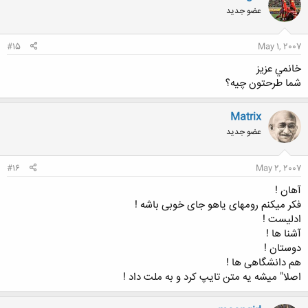
کلیک کنید تا باز شود...
عضو جدید
#15
May 1, 2007
خانمي عزيز
شما طرحتون چيه؟
Matrix
عضو جدید
#16
May 2, 2007
آهان !
فکر میکنم رومهای یاهو جای خوبی باشه !
ادلیست !
آشنا ها !
دوستان !
هم دانشگاهی ها !
اصلا" میشه یه متن تایپ کرد و به ملت داد !