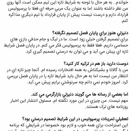
خواندم . به هر حال با توجه به شرايط تازه اين تيم ممکن است آنها روي
من نظر داشته باشند اما به عنوان يک مربي حرفه اي فعلا با پرسپوليس
قرارداد دارم و درست نيست پيش از پايان قرارداد با تيم ديگري مذاکره
کنم.
دنيزلي هنوز براي پايان فصل تصميم نگرفته؟
براي تصميم گرفتن خيلي زود است. ما در ليگ و جام حذفي بازي هاي
حساسي داريم. فعلا فقط به پرسپوليس فکر مي کنم. در پايان فصل شرايط
تازه اي پيش مي آيد و مي توان به درستي تصميم گيري کرد.
دوست داريد باز هم در ترکيه کار کنيد؟
من با گالاتا و بشيکتاش به همه افتخارات رسيده ام. آنجا چيز تازه اي در
انتظار من نيست اما به هر حال بايد شرايط تازه را در پايان فصل بررسي
کرد. امروز خودم نمي دانم چه سرنوشتي برايم پيش مي آيد.
اما بعضي از رسانه ها مي گويند دنيزلي بازارگرمي مي کند.
مهم نيست. من چيزي در اين مورد نگفته ام. مسئول انتشار اين اخبار
روزنامه هاي ترک هستند.
تعطيلي تمرينات پرسپوليس در اين شرايط تصميم درستي بود؟
اين استراحت براي همه خوب و لازم بود خصوصا در شرايطي که برنامه