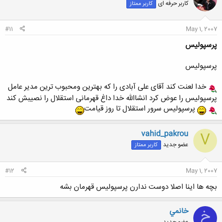
کاربر حرفه ای
کاربر ممتاز
#11
May 1, 2007
پرسپولیس
پرسپولیس
خدا لعنت کند آقای علی آبادی را که بهترین ومحبوب ترین مدیر عامل
پرسپولیس را عوض کرد انشاالله خدا داغ قهرمانی استقلال را نصیبش کند
پرسپولیس سرور استقلال تا روز قیامت
vahid_pakrou
V
عضو جدید
کاربر ممتاز
#12
May 1, 2007
بچه ها اینا اصلا دوست ندارن پرسپولیس قهرمان بشه
خانمي
خ
عضو جدید