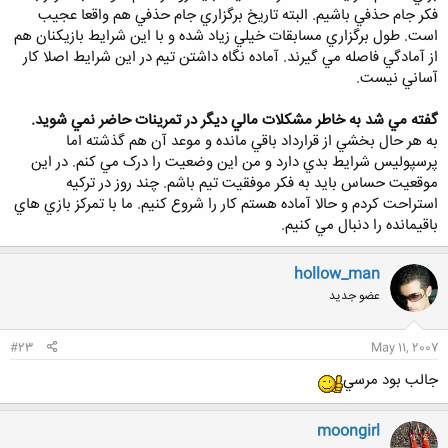
فکر جام حذفي باشيم. البته تاريخ برگزاري جام حذفي هم واقعا عجيب
است. طول برگزاري مسابقات خيلي زياد شده و با اين شرايط بازيکنان هم
از آمادگي فاصله مي گيرند. آماده نگاه داشتن تيم در اين شرايط اصلا کار
آساني نيست.
گفته مي شد به خاطر مشکلات مالي ديگر در تمرينات حاضر نمي شويد.
به هر حال بخشي از قرارداد باقي مانده و موعد آن هم گذشته اما
پرسپوليس شرايط بدي دارد و من اين وضعيت را درک مي کنم. در اين
موقعيت حساس بايد به فکر موفقيت تيم باشم. چند روز در ترکيه
استراحت کردم و حالا آماده هستم کار را شروع کنيم. ما با تمرکز بازي هاي
باقيمانده را دنبال مي کنيم.
hollow_man
عضو جدید
#23
May 11, 2007
جالب بود مرسي
moongirl