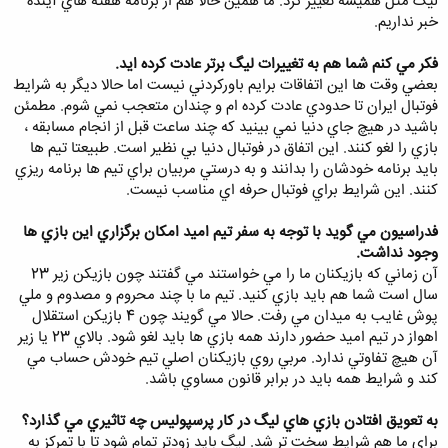
ليگ مثل هميشه تغيير کرد. ما همين حالا هم از برنامه هفته هاي آينده
خبر نداريم.
فکر مي کنم شما هم به تغييرات ليگ برتر عادت کرده ايد.
بعضي وقت ها اين اتفاقات برايم باورکردني نيست اما حالا ديگر به شرايط
فوتبال ايران تا حدودي عادت کرده ام و چندان متعجب نمي شوم. مطمئن
باشيد در هيچ جاي دنيا نمي بينيد که چند ساعت قبل از انجام مسابقه ،
بازي را لغو کنند. اين اتفاق در فوتبال دنيا بي نظير است. طبيعتا تيم ها
بايد برنامه خودشان را بدانند و به درستي مربيان براي تيم ها برنامه ريزي
کنند. اين شرايط براي فوتبال حرفه اي مناسب نيست.
فدراسيون مي گويد با توجه به سفر تيم اميد امکان برگزاري اين بازي ها
وجود نداشت.
آن زماني که بازيکنان ما را مي خواستند مي گفتند چون بازيکن زير 23
سال است شما هم بايد بازي کنيد. تيم ما با چند محروم و مصدوم و ملي
پوش غايب به ميدان مي رفت. حالا مي گويند چون 4 بازيکن استقلال
اهواز در تيم اميد حضور دارند همه بازي ها بايد لغو شود. بالاي 23 يا زير
آن هيچ تفاوتي ندارد. مربي روي بازيکنان اصلي تيم خودش حساب مي
کند و شرايط همه بايد در برابر قانون مساوي باشد.
به تعويق افتادن بازي هاي ليگ در کار پرسپوليس چه تاثيري مي گذارد؟
براي ما هم شرايط سخت تر شد. ليگ بايد زودتر تمام شود تا با تمرکز به