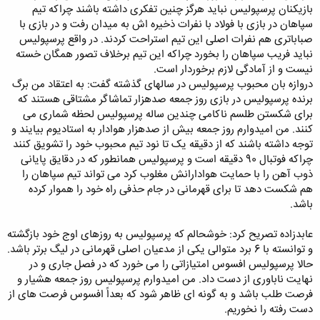
بازیکنان پرسپولیس نباید هرگز چنین تفکری داشته باشند چراکه تیم
سپاهان در بازی با فولاد با نفرات ذخیره اش به میدان رفت و در بازی با
صباباتری هم نفرات اصلی این تیم استراحت کردند. در واقع پرسپولیس
نباید فریب سپاهان را بخورد چراکه این تیم برخلاف تصور همگان خسته
نیست و از آمادگی لازم برخوردار است.
دروازه بان محبوب پرسپولیس در سالهای گذشته گفت: به اعتقاد من برگ
برنده پرسپولیس در بازی روز جمعه صدهزار تماشاگر مشتاقی هستند که
برای شکستن طلسم ناکامی چندین ساله پرسپولیس لحظه شماری می
کنند. من امیدوارم روز جمعه بیش از صدهزار هوادار به استادیوم بیایند و
توجه داشته باشند که از دقیقه یک تا نود تیم محبوب خود را تشویق کنند
چراکه فوتبال 90 دقیقه است و پرسپولیس همانطور که در دقایق پایانی
ذوب آهن را با حمایت هوادارانش مغلوب کرد می تواند تیم سپاهان را
هم شکست دهد تا برای قهرمانی در جام حذفی راه خود را هموار کرده
باشد.
عابدزاده تصریح کرد: خوشحالم که پرسپولیس به روزهای اوج خود بازگشته
و توانسته با 6 برد متوالی یکی از مدعیان اصلی قهرمانی در لیگ برتر باشد.
حالا پرسپولیس افسوس امتیازاتی را می خورد که در فصل جاری و در
نهایت ناباوری از دست داد. من امیدوارم پرسپولیس روز جمعه هشیار و
فرصت طلب باشد و به گونه ای ظاهر شود که بعداً افسوس فرصت های از
دست رفته را نخوریم.