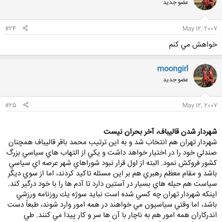
عضو جدید
#24
May 12, 2007
خواهش مي كنم
moongirl
عضو جدید
#25
May 12, 2007
شهردار شدن قاليباف، آخر بحران نيست
شهردار تهران هم انتخاب شد و به اين ترتيب محمد باقر قاليباف همچنان
صندلي خود را در اختيار خواهد داشت و يكي از التهاب هاي سياسي بزرگ
كشور فروكش نمود. البته از اول قرار نبود شوراهاي شهر عرصه اي سياسي
باشد و مقام معظم رهبري هم بر اين مسئله تاكيد كردند، اما از سوي ديگر
سياست هم حيله هاي بسيار در آستين دارد تا آدم ها را با خود درگير كند.
اينكه شهردار تهران چه كسي شده است نبايد سوژه يك روزنامه ورزشي
باشد، اما وقتي سياسيون مي خواهند در همه امور وارد شوند، طبعاً دست
اندركاران همه امور هم به ناچار با آن ها سر و كار پيدا مي كنند. طي