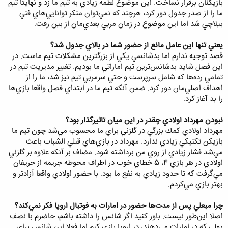
بازيكنان برقرار نساخت. اين موضوع لطمه زيادي به تيم ما زد و نهايتا تيم
ما را از صدر جدول دور كرد،‌ هرچند كه نمي‌توان منكر توانايي‌هاي فني
بيلاچي شد اما اين موضوع در زمان مربي بعدي‌مان از بين رفت.
يعني تنها اين عامل مانع از حضور شما در بالاي جدول شد؟
قصد توجيه ندارم اما بدشانسي يكي از بزرگترين مشكلات تيم ماست. در
اين فصل شايد بدشانس‌ترين تيم اماراتي ما بوديم. تغيير مديريت تيم در
تمامي رده‌ها كه شامل سرپرست و حتي سرمربي تيم نيز شد، ما را از
اهداف اصلي‌مان دور كرد. ضمن آنكه تيم ما در ابتداي فصل واقعا بازي‌ها
را بد آغاز كرد.
نبودن مهرداد اولادي چقدر در اين ميان تاثيرگذار بود؟
مهرداد اولادي كمك بزرگي در گلزني براي ما محسوب مي‌شد چون تيم ما
بازيكن تكنيكي زيادي ندارد. مهرداد در بازي‌هاي قبلي الشباب باعث
مي‌شد فشار زيادي از روي من برداشته شود. مضاف بر آنكه علاوه بر گلزني
اولادي در هر بازي 4، 5 خطاي خوب در اطراف محوطه جريمه از حريفان
مي‌گرفت كه تا حدود زيادي به نفع ما بود. با حضور اولادي واقعا آزادتر و
بهتر بازي مي‌كردم.
چرا مبعلي پس از مدت‌ها حضور در امارات به فوتبال اروپا فكر نمي‌كند؟
اصلا اين‌طور نيست. باور كنيد اگر شانس را داشته باشم، حاضرم با نصف
پولي كه در امارات مي‌دهند، در اروپا بازي كنم اما فعلا اين شانس براي