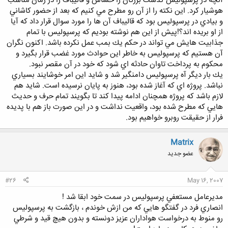
آنچه در پرسپوليس گذشت بزرگان را حساس و قاليباف را در زمان مناسب
هوشيار كرد. اين نكته را از آن رو مطرح مي كنيم كه بعد از حضور كاشاني
و بيادي در پرسپوليس بود كه قاليباف آن ها را مورد سوال قرار داد كه آيا
از او بريده اند؟!پيش از اين هم نوشته بوديم كه پرسپوليس با تمام
جذابيت هايش مي تواند در حكم يك بمب عمل نكرده باشد. اكنون نگران
آن هستيم كه پرسپوليس به خاطر اين حوادث مورد غضب قرار بگيرد و
محكوم به پرداخت تاوان حادثه اي شود كه خود در آن مقصر نبود.
يك بار ديگر آه پرسپوليس دامنگير شد و شايد اين امر خوشايند بسياري
نباشد. پروژه اي كه آغاز شده بود، هنوز به پايان نرسيده است. شايد هم
لازم باشد كه پروژه همچنان ادامه پيدا كند تا بگويند تمام حرف و حديث
هايي كه مطرح شده بود، واقعيت نداشت و در اين صورت باز هم با پديده
فرار از حقيقت روبرو خواهيم بود.
Matrix
عضو جدید
#26
May 16, 2007
مديرعامل مستعفي پرسپوليس در سمت خود ابقا شد !
انصاري فرد در گفتگو هايي كه من ازش خوندم ، بازگشت به پرسپوليس
رو منوط به درخواست هواداران عزيز دونسته و بدون هيچ قيد و شرطي