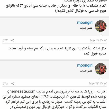
حاضر به همكاري دوباره است!
اتمام مشكلات ؟! يا حقه اي ديگر از جانب جناب علي آبادي ؟(كه بالواقع
هيچ خدمتي به فوتبال كشور نكرده!)
moongirl
عضو جدید
#27
May 19, 2007
مثل اينكه برگشته با اين شرط كه يك سال ديگه هم بمنه و گويا هيئت
مديره قبول كرده
moongirl
عضو جدید
#28
May 22, 2007
امارات ، اروپا شايد هم به پرسپوليس آمدم سايت ghemezete.com
نوشته شده توسط شاهين ۳۰ ارديبهشت ۱۳۸۶
ایمان مبعلی
، ستاره ايراني
الشباب به تنهايي زمينه کسب امتيازات زيادي را براي اين تيم فراهم کرد.
ستاره الشباب در گفت و گو با خبرگزاري فوتبال پيرامون وضعيتش در