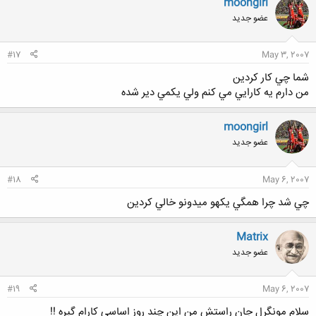
moongirl
عضو جدید
#17
May 3, 2007
شما چي كار كردين
من دارم يه كارايي مي كنم ولي يكمي دير شده
moongirl
عضو جدید
#18
May 6, 2007
چي شد چرا همگي يكهو ميدونو خالي كردين
Matrix
عضو جدید
#19
May 6, 2007
سلام مونگرل جان راستش من اين چند روز اساسي كارام گيره !!