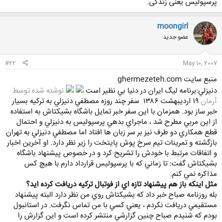
پرسپولیس یعنی زندگی.
moongirl
عضو جدید
#22
May 10, 2007
منبع سايت ghermezeteh.com
دنيزلي:برنامه ليگ ايران در دنيا بي نظير است
نوشته شده توسط
آرمان
۱۹ ارديبهشت ۱۳۸۶
سفر چند روزه مصطفي دنيزلي به ترکيه بسيار
خبر ساز بود. همزمان با اين سفر خبر تمايل باشگاه بشيکتاش به استفاده
از اين مربي مطرح شد ، ماجراي بدهي پرسپوليس به دنيزلي و احتمال
قطع همکاري دو طرف نيز بر سر زبان ها افتاد اما مصطفي دنيزلي به تهران
بازگشته و تمرينات تيم سرخ پوش پايتخت را زير نظر دارد. او آخرين اخبار
و اتفاقات مرتبط با خودش را تشريح کرد و در خصوص پيشنهاد باشگاه
بشيکتاش گفت: تا زماني که با پرسپوليس قرارداد دارم با هيچ کس
مذاکره نمي کنم.
مثل اينکه باز هم پيشنهاد تازه اي از فوتبال ترکيه دريافت کرده ايد؟
بله روزنامه صباح خبر داد که بشيکتاش روي من نظر دارد البته پيشنهاد
مستقيمي دريافت نکردم ، يعني کسي با من تماس نگرفت. در استانبول
بودم که شنيدم صباح چنين گزارشي منتشر کرده است و اين گزارش را