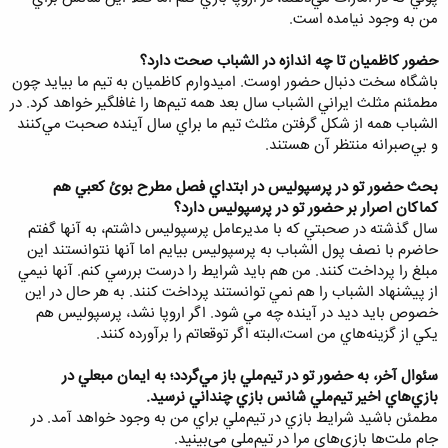
من به وجود نيامده است.
حضور كاظميان تا چه اندازه در الشباب صحت دارد؟
باشگاه سخت دنبال حضور اوست. اميدوارم كاظميان به تيم ما بيايد چون
مطمئنم مثلث ايراني الشباب سال بعد همه تيم‌ها را غافلگير خواهد كرد. در
الشباب همه از شكل گرفتن مثلث تيم ما براي سال آينده صحبت مي‌كنند
و بي‌صبرانه منتظر آن هستند.
بحث حضور تو در پرسپوليس در ابتداي فصل مطرح بوئ كعبي هم
كماكان اصرار بر حضور تو در پرسپوليس دارد؟
سال گذشته در صحبتي كه با مديرعامل پرسپوليس داشتم، به آنها گفتم
حاضرم با نصف پول الشباب به پرسپوليس بيايم اما آنها نتوانستند اين
مبلغ را پرداخت کنند. من هم بايد شرايط را درست بررسي کنم. آنها نيمي
از پيشنهاد الشباب را هم نمي توانستند پرداخت کنند. به هر حال در اين
خصوص بايد ديد در آينده چه مي شود. اگر اروپا نشد، پرسپوليس هم
يكي از گزينه‌هاي من است،البته اگر توقعاتم را برآورده کنند.
سئوال آخر، به حضور تو در تيم‌ملي باز مي‌گردد؛ به ايمان مبعلي در
بازي‌هاي اخير تيم‌ملي شانس بازي چنداني نرسيد.
مطمئن باشيد شرايط بازي در تيم‌ملي براي من به وجود خواهد آمد. در
جام ملت‌ها بازي‌هاي مرا در تيم‌ملي مي‌بينيد.