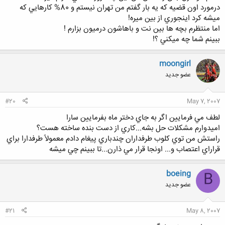
درمورد اون قضيه كه يه بار گفتم من تهران نيستم و 80% كارهايي كه
ميشه كرد اينجوري از بين ميره!
اما منتظرم بچه ها بين نت و باهاشون درميون بزارم !
ببينم شما چه ميكني ؟!
moongirl
عضو جدید
#20
May 7, 2007
لطف مي فرمايين اگر به جاي دختر ماه بفرمايين سارا
اميدوارم مشكلات حل بشه...كاري از دست بنده ساخته هست؟
راستش من توي كلوب طرفداران چندباري پيغام دادم معمولاً طرفدارا براي
قراراي اعتصاب و... اونجا قرار مي ذارن...تا ببينم چي ميشه
boeing
B
عضو جدید
#21
May 8, 2007