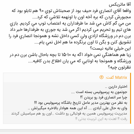
آقا ماتريكس
واقعا آقاي انصاري فرد حيف بود از صحبتاش توي 90 هم تابلو بود كه
مجبورش كردن كه بره آخه اون با اونهمه تلاشي كه كرد....
من مي گم كاش مي شد ما طرفداران يه اعتصاب توپ مي كرديم. بازي
هاي تيم رو تحريم مي كرديم اگر مي شد يه جوري به طرفدارها خبر داد
برن دم در ورزشگاه ازادي ولي كسي داخل نشه و همونجا انصاري فرد را
تشويق كنن و بگن تا اون برنگرده ما هم اخل نمي يام....
اين خيلي عاليه نيست؟
زيا هم هماهنگي نمي خواد اگه يه 10-15 تا بچه باحال باشن برن دم در
ورزشگاه و همونجا به اونايي كه مي يان اطلاع بدن كافيه....
نظرتون چيه؟
Matrix گفت:
اختیار دارین ..
جونمون به پرسپولیس بسته است ...
چرا سر انصاری فرد رو بریدن ؟!
به نظر من بهترین مدیر عامل تاریخ باشگاه پرسپولیس بود !!!
وای به حال علی آبادی ... آه این همه هوادار بالاخره میگیرتش ..
مدیریت پرسپولیس همین یه فوتبالی رو داشت ..اون رو هم سیاسیش کردند
رفت !! لعنت به این تربیت بدنی !!
کلیک کنید تا باز شود...