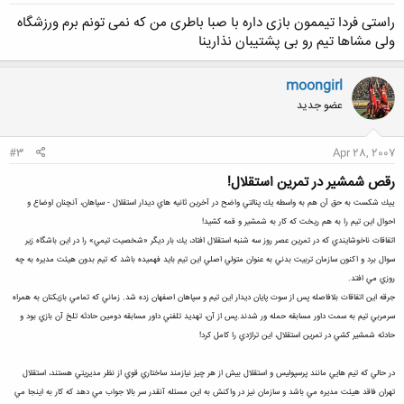
راستی فردا تیممون بازی داره با صبا باطری من که نمی تونم برم ورزشگاه
ولی مشاها تیم رو بی پشتیبان نذارینا
moongirl
عضو جدید
#3
Apr 28, 2007
رقص شمشير در تمرين استقلال!
ييك شكست به حق آن هم به واسطه يك پنالتي واضح در آخرين ثانيه هاي ديدار استقلال - سپاهان، آنچنان اوضاع و
احوال اين تيم را به هم ريخت كه كار به شمشير و قمه كشيد!
اتفاقات ناخوشايندي كه در تمرين عصر روز سه شنبه استقلال افتاد، يك بار ديگر «شخصيت تيمي» را در اين باشگاه زير
سوال برد و اكنون سازمان تربيت بدني به عنوان متولي اصلي اين تيم بايد فهميده باشد كه تيم بدون هيئت مديره به چه
روزي مي افتد.
جرقه اين اتفاقات بلافاصله پس از سوت پايان ديدار اين تيم و سپاهان اصفهان زده شد. زماني كه تمامي بازيكنان به همراه
سرمربي تيم به سمت داور مسابقه حمله ور شدند.پس از آن، تهديد تلفني داور مسابقه دومين حادثه تلخ آن بازي بود و
حادثه شمشير كشي در تمرين استقلال، اين تراژدي را كامل كرد!
در حالي كه تيم هايي مانند پرسپوليس و استقلال بيش از هر چيز نيازمند ساختاري قوي از نظر مديريتي هستند، استقلال
تهران فاقد هيئت مديره مي باشد و سازمان نيز در واكنش به اين مسئله آنقدر سر بالا جواب مي دهد كه كار به اينجا مي