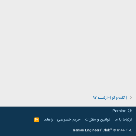
[ گفت و گو ] - ارشـــد 92
Persian
ارتباط با ما
قوانین و مقرّرات
حریم خصوصی
راهنما
R
S
S
®
Iranian Engineers' Club
© 1385-1401.