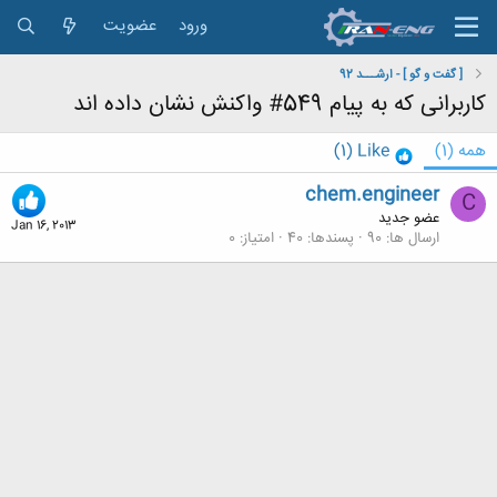
ورود
عضویت
[ گفت و گو ] - ارشـــد 92
کاربرانی که به پیام 549# واکنش نشان داده اند
همه
(1)
Like
(1)
chem.engineer
C
عضو جدید
Jan 16, 2013
ارسال ها
90
پسندها
40
امتیاز
0