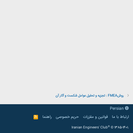
روشFMEA : تجزيه و تحليل عوامل شكست و آثار آن
Persian
ارتباط با ما
قوانین و مقرّرات
حریم خصوصی
راهنما
R
S
S
®
Iranian Engineers' Club
© 1385-1401.