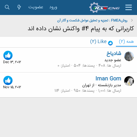
ورود
عضویت
روشFMEA : تجزيه و تحليل عوامل شكست و آثار آن
کاربرانی که به پیام 4# واکنش نشان داده اند
همه
(2)
Like
(2)
شادیاخ
عضو جدید
Dec 13, 2012
ارسال ها
408
پسندها
504
امتیاز
0
Iman Gom
مدیر بازنشسته
·
از
تهران
Nov 15, 2012
ارسال ها
1,001
پسندها
950
امتیاز
114