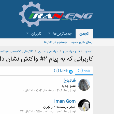
انجمن
جدیدترین‌ها
کاربران
ارسال های جدید
جستجو در تالارها
انجمن
فنی مهندسی
مهندسی صنایع
تالارهای تخصصی مهندسی
کاربرانی که به پیام 2# واکنش نشان داده اند
همه
(2)
Like
(2)
شادیاخ
عضو جدید
ارسال ها
408
پسندها
504
امتیاز
0
Iman Gom
مدیر بازنشسته
·
از
تهران
ارسال ها
1,001
پسندها
950
امتیاز
114