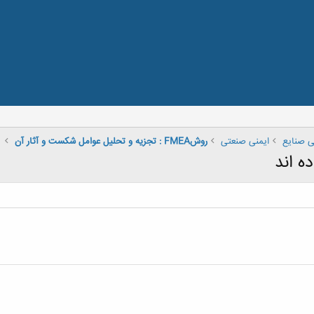
 صنایع
ایمنی صنعتی
روشFMEA : تجزيه و تحليل عوامل شكست و آثار آن