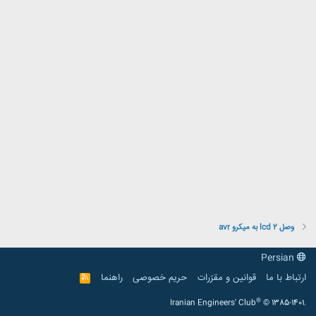
وصل 2 lcd به میکرو avr
Persian
ارتباط با ما
قوانین و مقرّرات
حریم خصوصی
راهنما
R
S
S
®
Iranian Engineers' Club
© 1385-1401.