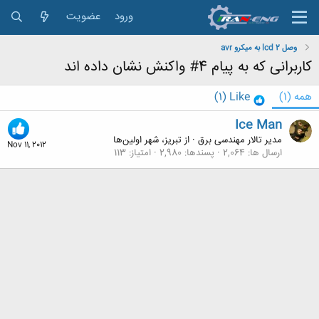
ورود
عضویت
وصل 2 lcd به میکرو avr
کاربرانی که به پیام 4# واکنش نشان داده اند
همه
(1)
Like
(1)
Ice Man
مدیر تالار مهندسی برق
·
از
تبریز، شهر اولین‌ها
Nov 11, 2012
ارسال ها
2,064
پسندها
2,980
امتیاز
113