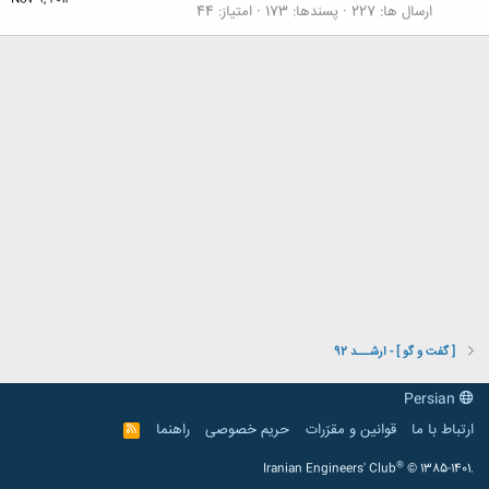
Nov 9, 2012
ارسال ها
227
پسندها
173
امتیاز
44
[ گفت و گو ] - ارشـــد 92
Persian
ارتباط با ما
قوانین و مقرّرات
حریم خصوصی
راهنما
R
S
S
®
Iranian Engineers' Club
© 1385-1401.