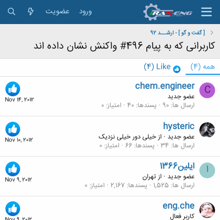
ورود
عضویت
[ گفت و گو ] - ارشـــد 92
کاربرانی که به پیام 496# واکنش نشان داده اند
همه
(4)
Like
(4)
chem.engineer
C
عضو جدید
Nov 14, 2012
ارسال ها
90
پسندها
40
امتیاز
0
hysteric
عضو جدید
·
از
خیلی دور خیلی نزدیک
Nov 10, 2012
ارسال ها
34
پسندها
66
امتیاز
0
ایلین1366
ا
عضو جدید
·
از
تهران
Nov 9, 2012
ارسال ها
1,525
پسندها
2,167
امتیاز
0
eng.che
کاربر فعال