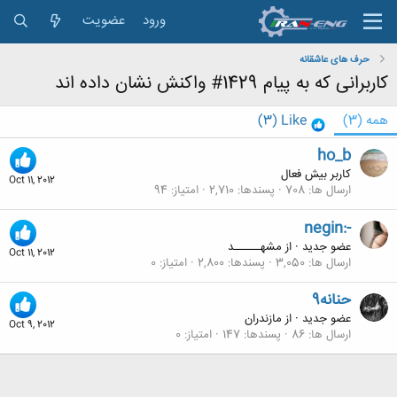
ورود
عضویت
حرف های عاشقانه
کاربرانی که به پیام 1429# واکنش نشان داده اند
همه
(3)
Like
(3)
ho_b
کاربر بیش فعال
Oct 11, 2012
ارسال ها
708
پسندها
2,710
امتیاز
94
negin:-
عضو جدید
·
از
مشهــــــد
Oct 11, 2012
ارسال ها
3,050
پسندها
2,800
امتیاز
0
حنانه9
عضو جدید
·
از
مازندران
Oct 9, 2012
ارسال ها
86
پسندها
147
امتیاز
0