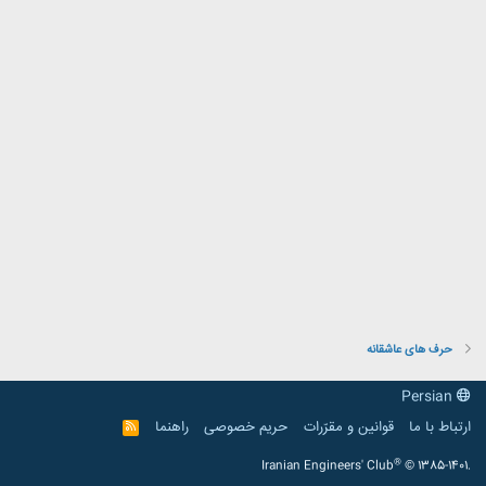
حرف های عاشقانه
Persian
ارتباط با ما
قوانین و مقرّرات
حریم خصوصی
راهنما
R
S
S
®
Iranian Engineers' Club
© 1385-1401.