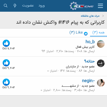
ورود
عضویت
حرف های عاشقانه
کاربرانی که به پیام 1416# واکنش نشان داده اند
همه
(3)
Like
(3)
ho_b
کاربر بیش فعال
Oct 11, 2012
ارسال ها
708
پسندها
2,710
امتیاز
94
حنانه9
عضو جدید
·
از
مازندران
Oct 9, 2012
ارسال ها
86
پسندها
147
امتیاز
0
negin:-
عضو جدید
·
از
مشهــــــد
Oct 9, 2012
ارسال ها
3,050
پسندها
2,800
امتیاز
0