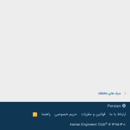
حرف های عاشقانه
Persian
ارتباط با ما
قوانین و مقرّرات
حریم خصوصی
راهنما
R
S
S
®
Iranian Engineers' Club
© 1385-1401.