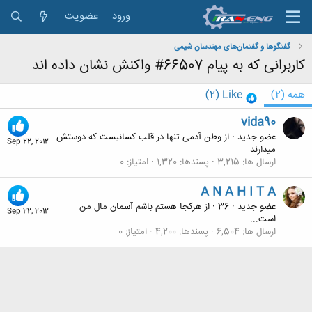
ورود
عضویت
گفتگوها و گفتمان‌های مهندسان شیمی
کاربرانی که به پیام 66507# واکنش نشان داده اند
همه
(2)
Like
(2)
vida90
عضو جدید
·
از
وطن آدمی تنها در قلب کسانیست که دوستش
Sep 22, 2012
میدارند
ارسال ها
3,215
پسندها
1,320
امتیاز
0
A N A H I T A
عضو جدید
·
36
·
از
هرکجا هستم باشم آسمان مال من
Sep 22, 2012
است...
ارسال ها
6,504
پسندها
4,200
امتیاز
0