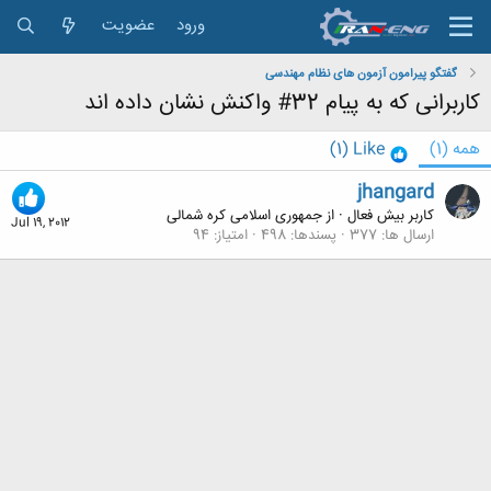
ورود
عضویت
گفتگو پیرامون آزمون های نظام مهندسی
کاربرانی که به پیام 32# واکنش نشان داده اند
همه
(1)
Like
(1)
jhangard
کاربر بیش فعال
·
از
جمهوری اسلامی کره شمالی
Jul 19, 2012
ارسال ها
377
پسندها
498
امتیاز
94