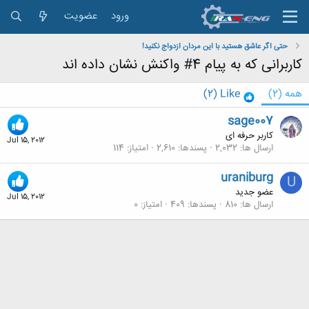
ورود
عضویت
حتی اگر عاشق هستید با این مردان ازدواج نکنید!
کاربرانی که به پیام 4# واکنش نشان داده اند
همه
(2)
Like
(2)
sage007
کاربر حرفه ای
Jul 15, 2012
ارسال ها
2,032
پسندها
2,610
امتیاز
114
uraniburg
U
عضو جدید
Jul 15, 2012
ارسال ها
810
پسندها
409
امتیاز
0