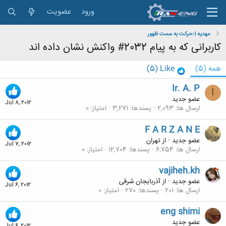
ورود
عضویت
مهديه 1:حركت به سمت ظهور
کاربرانی که به پیام 2032# واکنش نشان داده اند
همه
(5)
Like
(5)
Ir. A. P
I
عضو جدید
Jul 8, 2012
ارسال ها
2,093
پسندها
3,271
امتیاز
0
F A R Z A N E
عضو جدید
·
از
تهران
Jul 7, 2012
ارسال ها
6,754
پسندها
12,704
امتیاز
0
vajiheh.kh
عضو جدید
·
از
آذربایجان شرقی
Jul 6, 2012
ارسال ها
201
پسندها
270
امتیاز
0
eng shimi
عضو جدید