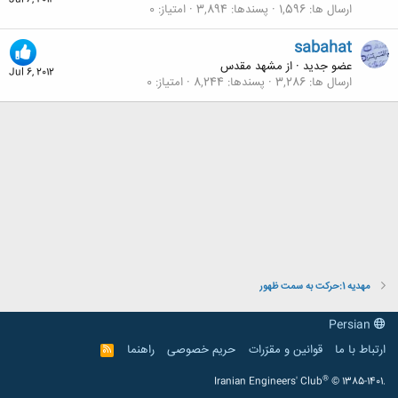
Jul 6, 2012
ارسال ها
1,596
پسندها
3,894
امتیاز
0
sabahat
عضو جدید
·
از
مشهد مقدس
Jul 6, 2012
ارسال ها
3,286
پسندها
8,244
امتیاز
0
مهديه 1:حركت به سمت ظهور
Persian
ارتباط با ما
قوانین و مقرّرات
حریم خصوصی
راهنما
R
S
S
®
Iranian Engineers' Club
© 1385-1401.