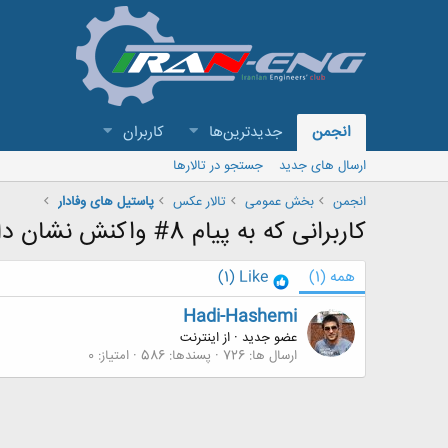
انجمن
جدیدترین‌ها
کاربران
ارسال های جدید
جستجو در تالارها
انجمن
بخش عمومی
تالار عکس
پاستیل های وفادار
کاربرانی که به پیام 8# واکنش نشان داده اند
همه
(1)
Like
(1)
Hadi-Hashemi
عضو جدید
·
از
اینترنت
ارسال ها
726
پسندها
586
امتیاز
0