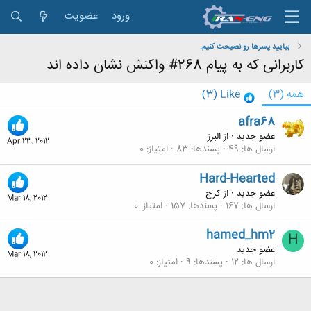
ورود
عضویت
بیایید پسرها رو نصیحت کنیم.
کاربرانی که به پیام 268# واکنش نشان داده اند
همه
(3)
Like
(3)
afra68
عضو جدید
·
از
البرز
Apr 23, 2012
ارسال ها
49
پسندها
83
امتیاز
0
Hard-Hearted
عضو جدید
·
از
کرج
Mar 18, 2012
ارسال ها
167
پسندها
157
امتیاز
0
hamed_hm2
H
عضو جدید
Mar 18, 2012
ارسال ها
12
پسندها
9
امتیاز
0