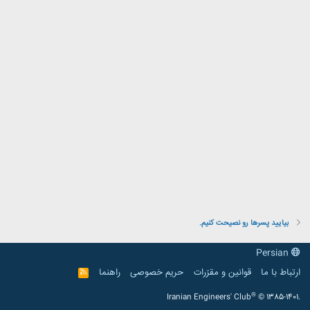
بیایید پسرها رو نصیحت کنیم.
Persian
ارتباط با ما
قوانین و مقرّرات
حریم خصوصی
راهنما
R
S
S
®
Iranian Engineers' Club
© 1385-1401.