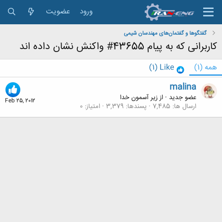
ورود
عضویت
گفتگوها و گفتمان‌های مهندسان شیمی
کاربرانی که به پیام 43655# واکنش نشان داده اند
همه
(1)
Like
(1)
malina
عضو جدید
·
از
زیر آسمون خدا
Feb 25, 2012
ارسال ها
7,485
پسندها
3,379
امتیاز
0