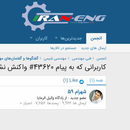
انجمن
جدیدترین‌ها
کاربران
ارسال های جدید
جستجو در تالارها
انجمن
فنی مهندسی
مهندسی شیمی
گفتگوها و گفتمان‌های م
کاربرانی که به پیام 43620# واکنش نشان داده اند
همه
(1)
Like
(1)
شهرام 59
عضو جدید
·
از
زادگاه وکیل الرعایا
ارسال ها
9,962
پسندها
7,256
امتیاز
0