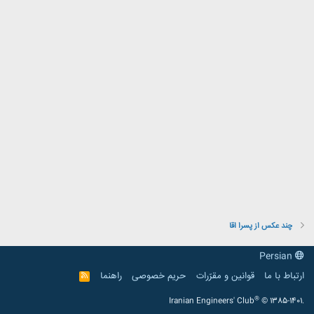
چند عکس از پسرا اقا
Persian
ارتباط با ما
قوانین و مقرّرات
حریم خصوصی
راهنما
R
S
S
®
Iranian Engineers' Club
© 1385-1401.