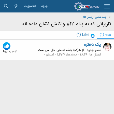
ورود
عضویت
چند عکس از پسرا اقا
کاربرانی که به پیام 12# واکنش نشان داده اند
همه
(1)
Like
(1)
یک دختره
عضو جدید
·
از
هرکجا باشم اسمان مال من است
Feb 10, 2012
ارسال ها
1,846
پسندها
1,437
امتیاز
0