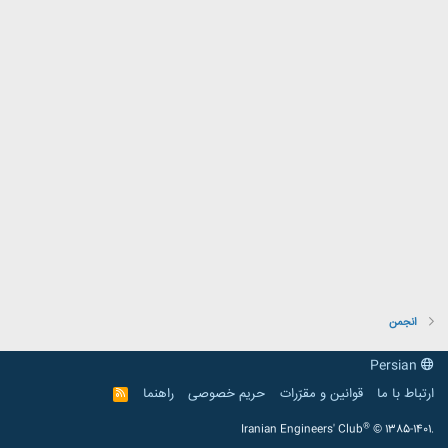
انجمن
Persian
ارتباط با ما
قوانین و مقرّرات
حریم خصوصی
راهنما
R
S
S
®
Iranian Engineers' Club
© 1385-1401.